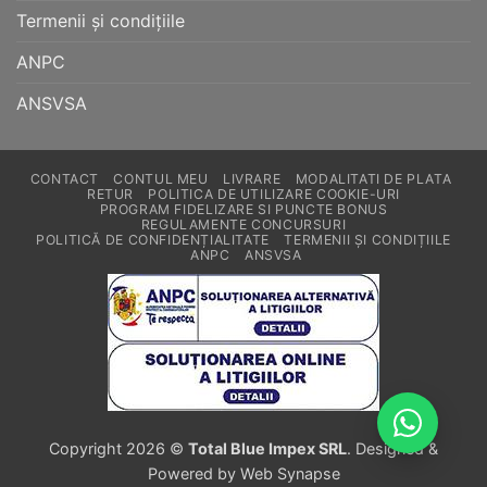
Termenii și condițiile
ANPC
ANSVSA
CONTACT
CONTUL MEU
LIVRARE
MODALITATI DE PLATA
RETUR
POLITICA DE UTILIZARE COOKIE-URI
PROGRAM FIDELIZARE SI PUNCTE BONUS
REGULAMENTE CONCURSURI
POLITICĂ DE CONFIDENȚIALITATE
TERMENII ȘI CONDIȚIILE
ANPC
ANSVSA
Copyright 2026 ©
Total Blue Impex SRL
. Designed &
Powered by Web Synapse