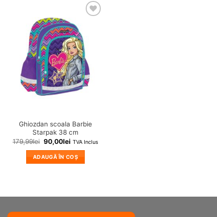
❤
Adauga
in
wishlist!
Ghiozdan scoala Barbie
Starpak 38 cm
179,99
lei
90,00
lei
TVA Inclus
ADAUGĂ ÎN COȘ