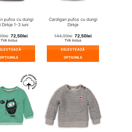
în
în
pagina
pagina
produsului.
produsului.
n pufos cu dungi
Cardigan pufos cu dungi
i Dirkje 1-3 luni
Dirkje
99
lei
72,50
lei
144,99
lei
72,50
lei
TVA Inclus
TVA Inclus
ELECTEAZĂ
SELECTEAZĂ
OPȚIUNILE
OPȚIUNILE
Acest
Acest
produs
produs
are
are
mai
mai
❤
❤
multe
multe
Adauga
Adauga
in
in
variații.
variații.
wishlist!
wishlist!
Opțiunile
Opțiunile
pot
pot
fi
fi
alese
alese