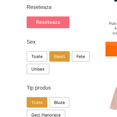
Reseteaza
Reseteaza
Pulo
A
11
Sex
SEX
Toate
Baieti
Fete
Unisex
Tip produs
TIP PRODUS
Toate
Bluze
Geci Hanorace