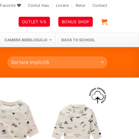
Favorite
Contul meu
Livrare
Retur
Contact
OUTLET %%
BONUS SHOP
CAMERA BEBELUSULUI
BACK TO SCHOOL
❤
❤
Adauga
Adauga
in
in
wishlist!
wishlist!