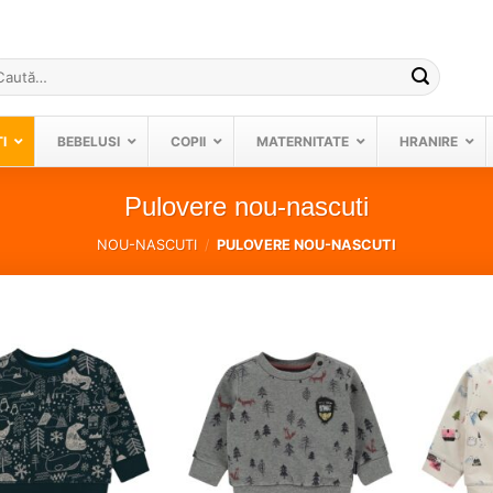
ută
pă:
I
BEBELUSI
COPII
MATERNITATE
HRANIRE
Pulovere nou-nascuti
NOU-NASCUTI
/
PULOVERE NOU-NASCUTI
❤
❤
Adauga
Adauga
in
in
wishlist!
wishlist!