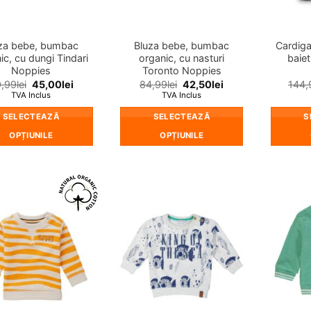
în
în
pagina
pagina
produsului.
produsului.
za bebe, bumbac
Bluza bebe, bumbac
Cardiga
ic, cu dungi Tindari
organic, cu nasturi
baiet
Noppies
Toronto Noppies
,99
lei
45,00
lei
84,99
lei
42,50
lei
144,
TVA Inclus
TVA Inclus
SELECTEAZĂ
SELECTEAZĂ
S
OPȚIUNILE
OPȚIUNILE
Acest
Acest
produs
produs
are
are
mai
mai
❤
❤
multe
multe
Adauga
Adauga
in
in
variații.
variații.
wishlist!
wishlist!
Opțiunile
Opțiunile
pot
pot
fi
fi
alese
alese