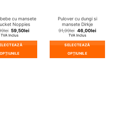
în
în
pagina
pagina
produsului.
produsului.
 bebe cu mansete
Pulover cu dungi si
ucket Noppies
mansete Dirkje
99
lei
59,50
lei
91,99
lei
46,00
lei
TVA Inclus
TVA Inclus
ELECTEAZĂ
SELECTEAZĂ
OPȚIUNILE
OPȚIUNILE
Acest
Acest
produs
produs
are
are
mai
mai
multe
multe
variații.
variații.
Opțiunile
Opțiunile
pot
pot
fi
fi
alese
alese
în
în