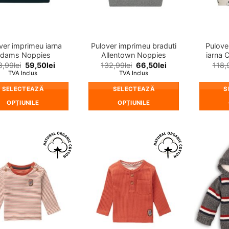
ver imprimeu iarna
Pulover imprimeu braduti
Pulove
dams Noppies
Allentown Noppies
iarna 
8,99
lei
59,50
lei
132,99
lei
66,50
lei
118,
TVA Inclus
TVA Inclus
SELECTEAZĂ
SELECTEAZĂ
S
OPȚIUNILE
OPȚIUNILE
Acest
Acest
produs
produs
are
are
mai
mai
❤
❤
multe
multe
Adauga
Adauga
in
in
variații.
variații.
wishlist!
wishlist!
Opțiunile
Opțiunile
pot
pot
fi
fi
alese
alese