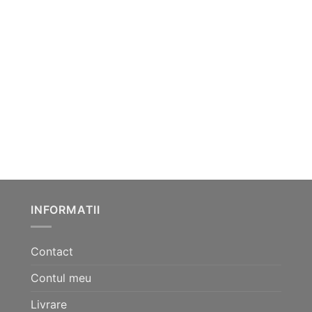
pagina
pagina
produsului.
produsului.
INFORMATII
Contact
Contul meu
Livrare