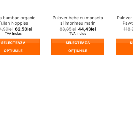
în
în
pagina
pagina
produsului.
produsului.
za bumbac organic
Pulover bebe cu manseta
Pulover
Tullah Noppies
si imprimeu marin
Pawt
4,99
lei
62,50
lei
88,85
lei
44,43
lei
118,
TVA Inclus
TVA Inclus
SELECTEAZĂ
SELECTEAZĂ
S
OPȚIUNILE
OPȚIUNILE
Acest
Acest
produs
produs
are
are
mai
mai
multe
multe
variații.
variații.
Opțiunile
Opțiunile
pot
pot
fi
fi
alese
alese
în
în