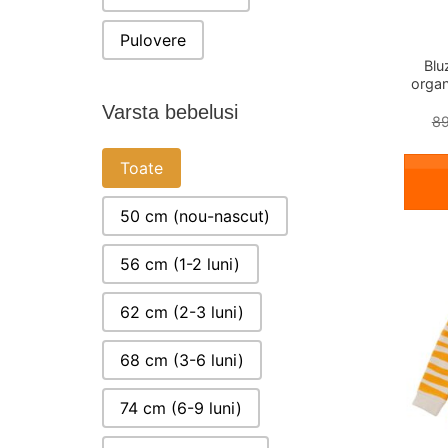
Pulovere
Blu
organ
Varsta bebelusi
89
VARSTA BEBELUSI
Toate
50 cm (nou-nascut)
56 cm (1-2 luni)
62 cm (2-3 luni)
68 cm (3-6 luni)
74 cm (6-9 luni)