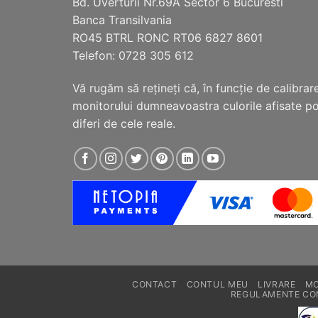
Bd. Uverturii Nr.69A Sector 6 Bucuresti
Banca Transilvania
RO45 BTRL RONC RT06 6827 8601
Telefon: 0728 305 612
Vă rugăm să reţineţi că, în funcţie de calibrar
monitorului dumneavoastra culorile afisate p
diferi de cele reale.
CONTACT
CONTUL MEU
LIVRARE
MO
REGULAMENTE CO