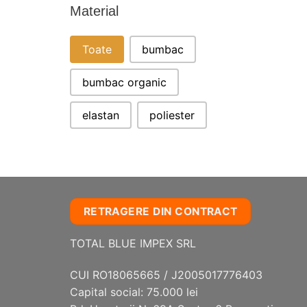
Material
MATERIAL
Toate
bumbac
bumbac organic
elastan
poliester
RETRAGERE DIN CONTRACT
TOTAL BLUE IMPEX SRL
CUI RO18065665 / J2005017776403
Capital social: 75.000 lei