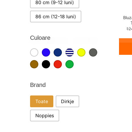
80 cm (9-12 luni)
86 cm (12-18 luni)
Blu
12
Culoare
Alb
Albastru
Bleumarin
Dungi
Galben
Gri
CULOARE
Maro
Negru
Rosu
Verde
Brand
BRAND
Toate
Dirkje
Noppies