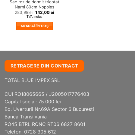
Sac roz de dormit tricotat
Narni 80cm Noppies
283,99
lei
142,00
lei
TVA Inclus
ADAUGĂ ÎN COȘ
RETRAGERE DIN CONTRACT
TOTAL BLUE IMPEX SRL
CUI RO18065665 / J2005017776403
Capital social: 75.000 lei
Bd. Uverturii Nr.69A Sector 6 Bucuresti
Banca Transilvania
RO45 BTRL RONC RT06 6827 8601
Telefon: 0728 305 612