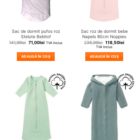
Sac de dormit pufos roz
Sac roz de dormit bebe
Stelute Bebitof
Napels 80cm Noppies
141,99
lei
71,00
lei
236,99
lei
118,50
lei
TVA Inclus
TVA Inclus
ADAUGĂ ÎN COȘ
ADAUGĂ ÎN COȘ
❤
❤
Adauga
Adauga
in
in
wishlist!
wishlist!