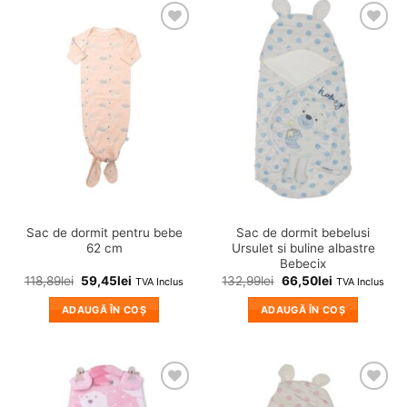
❤
❤
Adauga
Adauga
in
in
wishlist!
wishlist!
Sac de dormit pentru bebe
Sac de dormit bebelusi
62 cm
Ursulet si buline albastre
Bebecix
118,89
lei
59,45
lei
132,99
lei
66,50
lei
TVA Inclus
TVA Inclus
ADAUGĂ ÎN COȘ
ADAUGĂ ÎN COȘ
❤
❤