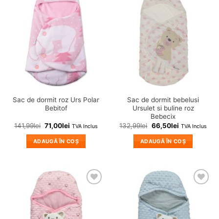
Adauga
Adauga
in
in
wishlist!
wishlist!
Sac de dormit roz Urs Polar
Sac de dormit bebelusi
Bebitof
Ursulet si buline roz
Bebecix
141,99
lei
71,00
lei
132,99
lei
66,50
lei
TVA Inclus
TVA Inclus
ADAUGĂ ÎN COȘ
ADAUGĂ ÎN COȘ
❤
❤
Adauga
Adauga
in
in
wishlist!
wishlist!