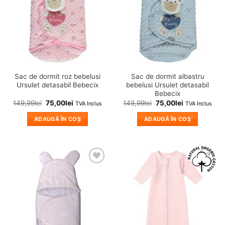
Sac de dormit roz bebelusi
Sac de dormit albastru
Ursulet detasabil Bebecix
bebelusi Ursulet detasabil
Bebecix
149,99
lei
75,00
lei
149,99
lei
75,00
lei
TVA Inclus
TVA Inclus
ADAUGĂ ÎN COȘ
ADAUGĂ ÎN COȘ
❤
❤
Adauga
Adauga
in
in
wishlist!
wishlist!