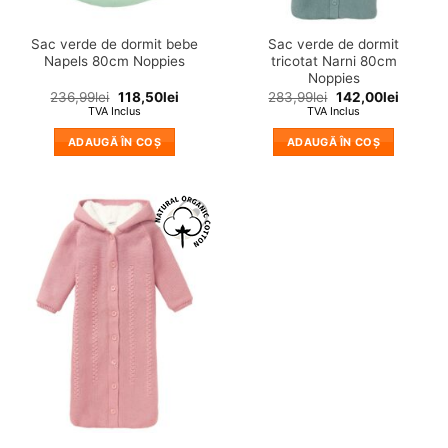
Sac verde de dormit bebe
Sac verde de dormit
Napels 80cm Noppies
tricotat Narni 80cm
Noppies
236,99
lei
118,50
lei
283,99
lei
142,00
lei
TVA Inclus
TVA Inclus
ADAUGĂ ÎN COȘ
ADAUGĂ ÎN COȘ
❤
Adauga
in
wishlist!