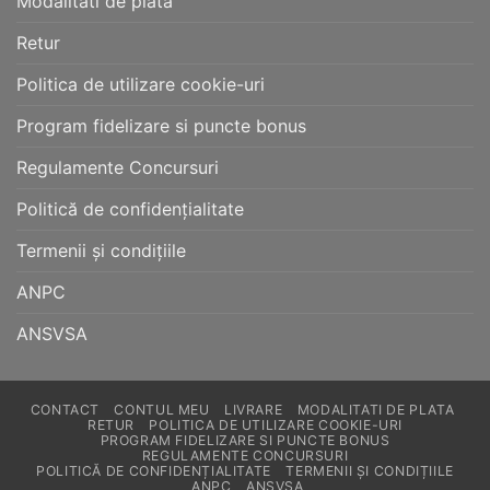
Modalitati de plata
Retur
Politica de utilizare cookie-uri
Program fidelizare si puncte bonus
Regulamente Concursuri
Politică de confidențialitate
Termenii și condițiile
ANPC
ANSVSA
CONTACT
CONTUL MEU
LIVRARE
MODALITATI DE PLATA
RETUR
POLITICA DE UTILIZARE COOKIE-URI
PROGRAM FIDELIZARE SI PUNCTE BONUS
REGULAMENTE CONCURSURI
POLITICĂ DE CONFIDENȚIALITATE
TERMENII ȘI CONDIȚIILE
ANPC
ANSVSA