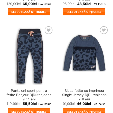
129,99
lei
65,00
lei
96,99
lei
48,50
lei
TVA Inclus
TVA Inclus
SELECTEAZĂ OPȚIUNILE
SELECTEAZĂ OPȚIUNILE
Acest
Acest
produs
produs
are
are
mai
mai
❤
❤
multe
multe
Adauga
Adauga
variații.
variații.
in
in
wishlist!
wishlist!
Opțiunile
Opțiunile
pot
pot
fi
fi
alese
alese
în
în
pagina
pagina
produsului.
produsului.
Pantaloni sport pentru
Bluza fetite cu imprimeu
fetite Bonjour DjDutchjeans
Single Jersey DjDutchjeans
9-14 ani
2-8 ani
110,99
lei
55,50
lei
91,99
lei
46,00
lei
TVA Inclus
TVA Inclus
SELECTEAZĂ OPȚIUNILE
SELECTEAZĂ OPȚIUNILE