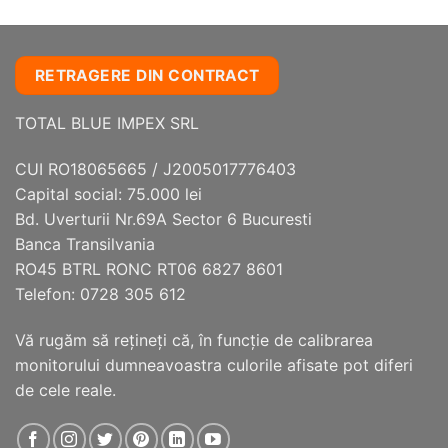
are
mai
multe
variații.
RETRAGERE DIN CONTRACT
Opțiunile
pot
TOTAL BLUE IMPEX SRL
fi
alese
CUI RO18065665 / J2005017776403
în
Capital social: 75.000 lei
pagina
Bd. Uverturii Nr.69A Sector 6 Bucuresti
produsului.
Banca Transilvania
RO45 BTRL RONC RT06 6827 8601
Telefon: 0728 305 612
Vă rugăm să reţineţi că, în funcţie de calibrarea
monitorului dumneavoastra culorile afisate pot diferi
de cele reale.