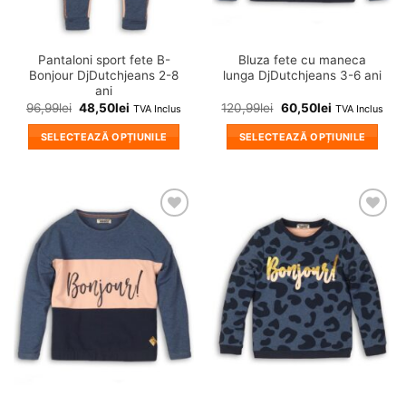
pagina
pagina
produsului.
produsului.
Pantaloni sport fete B-
Bluza fete cu maneca
Bonjour DjDutchjeans 2-8
lunga DjDutchjeans 3-6 ani
ani
96,99
lei
48,50
lei
120,99
lei
60,50
lei
TVA Inclus
TVA Inclus
SELECTEAZĂ OPȚIUNILE
SELECTEAZĂ OPȚIUNILE
Acest
Acest
produs
produs
are
are
mai
mai
❤
❤
multe
multe
Adauga
Adauga
variații.
variații.
in
in
wishlist!
wishlist!
Opțiunile
Opțiunile
pot
pot
fi
fi
alese
alese
în
în
pagina
pagina
produsului.
produsului.