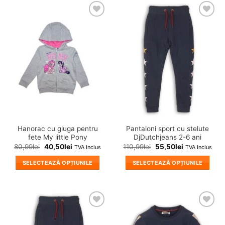
❤
❤
Adauga
Adauga
in
in
wishlist!
wishlist!
Hanorac cu gluga pentru
Pantaloni sport cu stelute
fete My little Pony
DjDutchjeans 2-6 ani
80,99
lei
40,50
lei
110,99
lei
55,50
lei
TVA Inclus
TVA Inclus
SELECTEAZĂ OPȚIUNILE
SELECTEAZĂ OPȚIUNILE
Acest
Acest
produs
produs
are
are
mai
mai
❤
❤
multe
multe
Adauga
Adauga