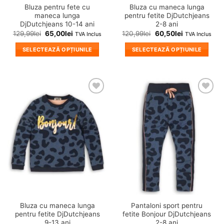
Bluza pentru fete cu
Bluza cu maneca lunga
maneca lunga
pentru fetite DjDutchjeans
DjDutchjeans 10-14 ani
2-8 ani
129,99
lei
65,00
lei
120,99
lei
60,50
lei
TVA Inclus
TVA Inclus
SELECTEAZĂ OPȚIUNILE
SELECTEAZĂ OPȚIUNILE
Acest
Acest
produs
produs
are
are
mai
mai
❤
❤
multe
multe
Adauga
Adauga
variații.
variații.
in
in
wishlist!
wishlist!
Opțiunile
Opțiunile
pot
pot
fi
fi
alese
alese
în
în
pagina
pagina
produsului.
produsului.
Bluza cu maneca lunga
Pantaloni sport pentru
pentru fetite DjDutchjeans
fetite Bonjour DjDutchjeans
9-13 ani
2-8 ani