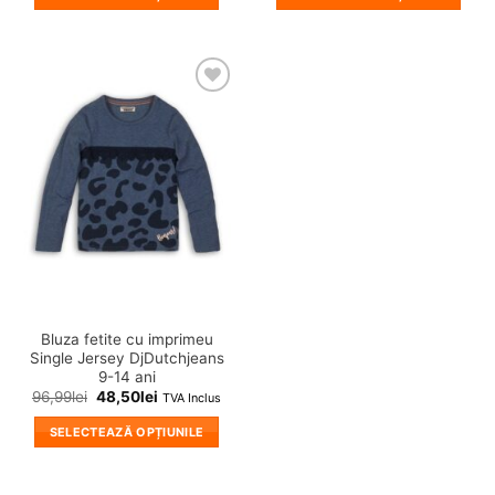
Acest
Acest
produs
produs
are
are
mai
mai
❤
multe
multe
Adauga
variații.
variații.
in
wishlist!
Opțiunile
Opțiunile
pot
pot
fi
fi
alese
alese
în
în
pagina
pagina
produsului.
produsului.
Bluza fetite cu imprimeu
Single Jersey DjDutchjeans
9-14 ani
96,99
lei
48,50
lei
TVA Inclus
SELECTEAZĂ OPȚIUNILE
Acest
produs