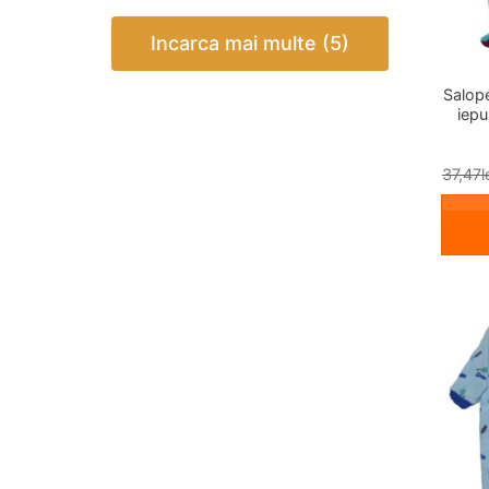
Incarca mai multe (5)
Salope
iepu
37,47
l