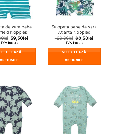
ta de vara bebe
Salopeta bebe de vara
field Noppies
Atlanta Noppies
99
lei
59,50
lei
120,99
lei
60,50
lei
TVA Inclus
TVA Inclus
ELECTEAZĂ
SELECTEAZĂ
OPȚIUNILE
OPȚIUNILE
Acest
Acest
produs
produs
are
are
mai
mai
❤
❤
multe
multe
Adauga
Adauga
in
in
variații.
variații.
wishlist!
wishlist!
Opțiunile
Opțiunile
pot
pot
fi
fi
alese
alese