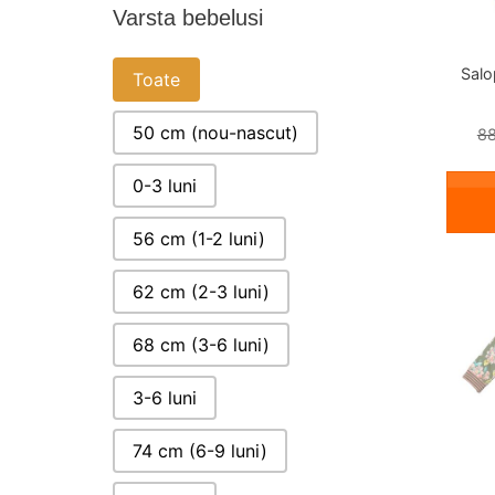
Varsta bebelusi
VARSTA BEBELUSI
Salo
Toate
50 cm (nou-nascut)
88
0-3 luni
56 cm (1-2 luni)
62 cm (2-3 luni)
68 cm (3-6 luni)
3-6 luni
74 cm (6-9 luni)