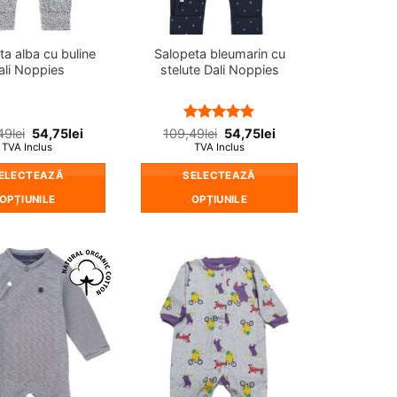
în
pagina
produsului.
ta alba cu buline
Salopeta bleumarin cu
ali Noppies
stelute Dali Noppies
Evaluat la
49
lei
54,75
lei
109,49
lei
54,75
lei
5
din 5
TVA Inclus
TVA Inclus
ELECTEAZĂ
SELECTEAZĂ
OPȚIUNILE
OPȚIUNILE
Acest
Acest
produs
produs
are
are
mai
mai
❤
❤
multe
multe
Adauga
Adauga
in
in
variații.
variații.
wishlist!
wishlist!
Opțiunile
Opțiunile
pot
pot
fi
fi