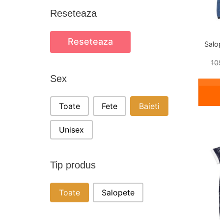
Reseteaza
Reseteaza
Salo
10
Sex
SEX
Toate
Fete
Baieti
Unisex
Tip produs
TIP PRODUS
Toate
Salopete