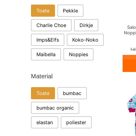
BRAND
Toate
Pekkle
Charlie Choe
Dirkje
Salo
Noppi
Imps&Elfs
Koko-Noko
14
Maibella
Noppies
Material
MATERIAL
Toate
bumbac
bumbac organic
elastan
poliester