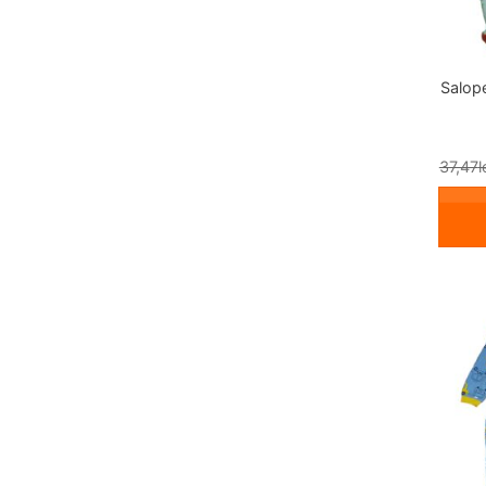
Salope
37,47
l