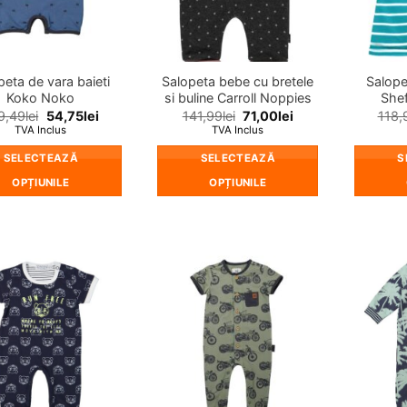
peta de vara baieti
Salopeta bebe cu bretele
Salope
Koko Noko
si buline Carroll Noppies
Shef
9,49
lei
54,75
lei
141,99
lei
71,00
lei
118,
TVA Inclus
TVA Inclus
SELECTEAZĂ
SELECTEAZĂ
S
OPȚIUNILE
OPȚIUNILE
Acest
Acest
produs
produs
are
are
mai
mai
❤
❤
multe
multe
Adauga
Adauga
in
in
variații.
variații.
wishlist!
wishlist!
Opțiunile
Opțiunile
pot
pot
fi
fi
alese
alese