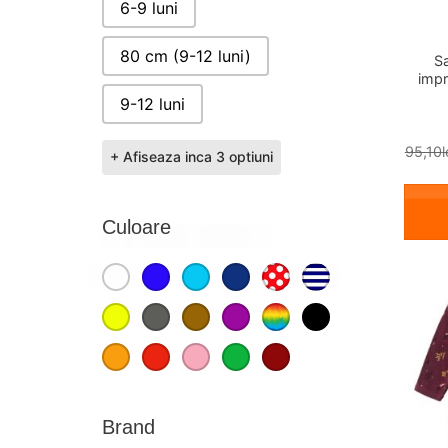
6-9 luni
80 cm (9-12 luni)
S
impr
9-12 luni
95,10
l
+ Afiseaza inca 3 optiuni
Culoare
Alb
Albastru
Albastru deschis
Bleumarin
Buline
Dungi
CULOARE
Galben
Gri
Maro
Mov
Multicolor
Negru
Portocaliu
Rosu
Roz
Verde
Visiniu
Brand