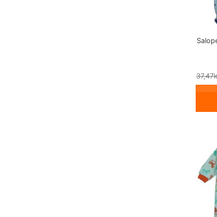
Salope
37,47
l