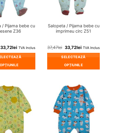
alese
alese
în
în
pagina
pagina
produsului.
produsului.
 / Pijama bebe cu
Salopeta / Pijama bebe cu
esene Z36
imprimeu circ Z51
33,72
lei
37,47
lei
33,72
lei
TVA Inclus
TVA Inclus
ELECTEAZĂ
SELECTEAZĂ
OPȚIUNILE
OPȚIUNILE
Acest
Acest
produs
produs
are
are
mai
mai
❤
❤
multe
multe
Adauga
Adauga
in
in
variații.
variații.
wishlist!
wishlist!
Opțiunile
Opțiunile
pot
pot
fi
fi