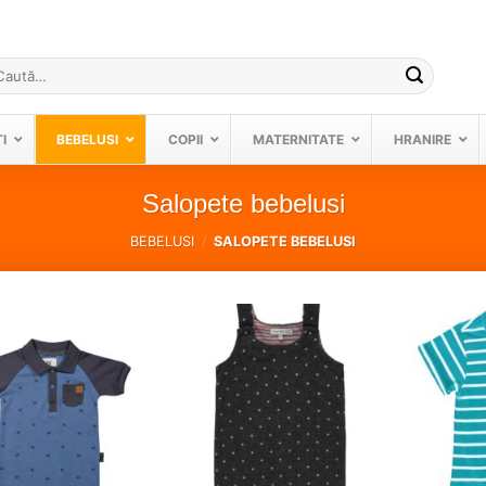
ută
pă:
I
BEBELUSI
COPII
MATERNITATE
HRANIRE
Salopete bebelusi
BEBELUSI
/
SALOPETE BEBELUSI
❤
❤
Adauga
Adauga
in
in
wishlist!
wishlist!