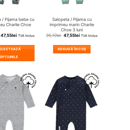
în
în
pagina
pagina
produsului.
produsului.
 / Pijama bebe cu
Salopeta / Pijama cu
eu Charlie Choe
imprimeu marin Charlie
Choe 3 luni
47,55
lei
95,10
lei
47,55
lei
TVA Inclus
TVA Inclus
ELECTEAZĂ
ADAUGĂ ÎN COȘ
OPȚIUNILE
Acest
produs
are
mai
❤
❤
multe
Adauga
Adauga
in
in
variații.
wishlist!
wishlist!
Opțiunile
pot
fi
alese