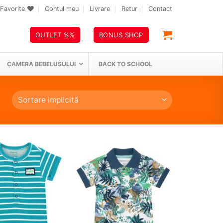
Favorite
Contul meu
Livrare
Retur
Contact
OUTLET %%
BONUS SHOP
CAMERA BEBELUSULUI
BACK TO SCHOOL
❤
❤
Adauga
Adauga
in
in
wishlist!
wishlist!