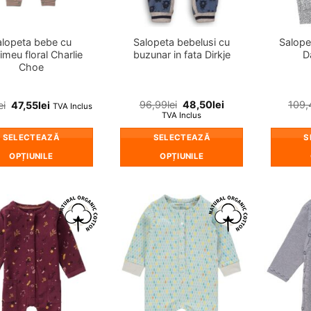
în
în
pagina
pagina
produsului.
produsului.
Salopeta bebelusi cu
Salope
alopeta bebe cu
buzunar in fata Dirkje
D
imeu floral Charlie
Choe
96,99
lei
48,50
lei
109,
ei
47,55
lei
TVA Inclus
TVA Inclus
SELECTEAZĂ
S
SELECTEAZĂ
OPȚIUNILE
OPȚIUNILE
Acest
Acest
produs
produs
are
are
mai
mai
❤
❤
multe
multe
Adauga
Adauga
in
in
variații.
variații.
wishlist!
wishlist!
Opțiunile
Opțiunile
pot
pot
fi
fi