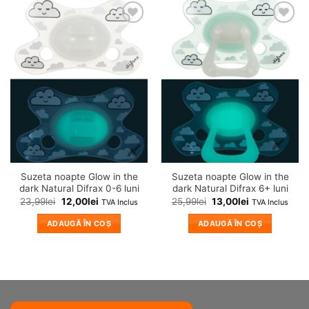
❤
❤
Adauga
Adauga
in
in
wishlist!
wishlist!
Suzeta noapte Glow in the
Suzeta noapte Glow in the
dark Natural Difrax 0-6 luni
dark Natural Difrax 6+ luni
23,99
lei
12,00
lei
25,99
lei
13,00
lei
TVA Inclus
TVA Inclus
ADAUGĂ ÎN COȘ
ADAUGĂ ÎN COȘ