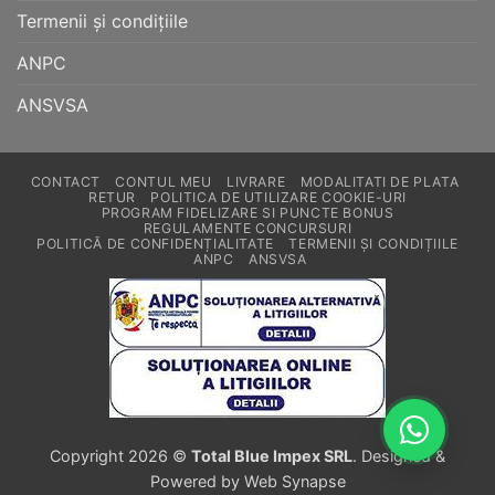
Termenii și condițiile
ANPC
ANSVSA
CONTACT
CONTUL MEU
LIVRARE
MODALITATI DE PLATA
RETUR
POLITICA DE UTILIZARE COOKIE-URI
PROGRAM FIDELIZARE SI PUNCTE BONUS
REGULAMENTE CONCURSURI
POLITICĂ DE CONFIDENȚIALITATE
TERMENII ȘI CONDIȚIILE
ANPC
ANSVSA
Copyright 2026 ©
Total Blue Impex SRL
. Designed &
Powered by Web Synapse