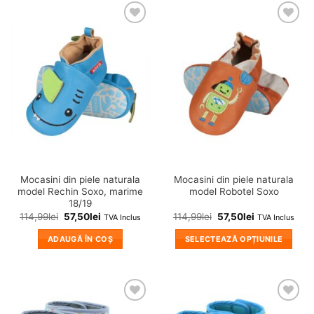
❤
❤
Adauga
Adauga
in
in
wishlist!
wishlist!
Mocasini din piele naturala
Mocasini din piele naturala
model Rechin Soxo, marime
model Robotel Soxo
18/19
114,99
lei
57,50
lei
114,99
lei
57,50
lei
TVA Inclus
TVA Inclus
ADAUGĂ ÎN COȘ
SELECTEAZĂ OPȚIUNILE
Acest
produs
are
mai
❤
❤
multe