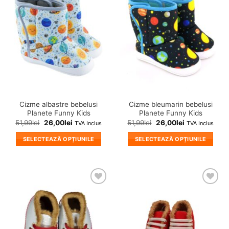
Adauga
Adauga
variații.
in
in
wishlist!
wishlist!
Opțiunile
pot
fi
alese
în
pagina
produsului.
Cizme albastre bebelusi
Cizme bleumarin bebelusi
Planete Funny Kids
Planete Funny Kids
51,99
lei
26,00
lei
51,99
lei
26,00
lei
TVA Inclus
TVA Inclus
SELECTEAZĂ OPȚIUNILE
SELECTEAZĂ OPȚIUNILE
Acest
Acest
produs
produs
are
are
mai
mai
❤
❤
multe
multe
Adauga
Adauga
variații.
variații.
in
in
wishlist!
wishlist!
Opțiunile
Opțiunile
pot
pot