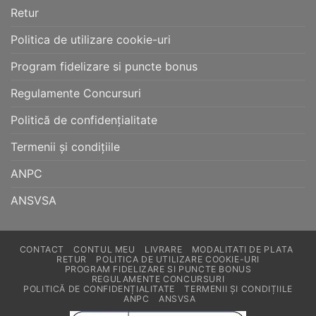
Retur
Politica de utilizare cookie-uri
Program fidelizare si puncte bonus
Regulamente Concursuri
Politică de confidențialitate
Termenii și condițiile
ANPC
ANSVSA
CONTACT
CONTUL MEU
LIVRARE
MODALITATI DE PLATA
RETUR
POLITICA DE UTILIZARE COOKIE-URI
PROGRAM FIDELIZARE SI PUNCTE BONUS
REGULAMENTE CONCURSURI
POLITICĂ DE CONFIDENȚIALITATE
TERMENII ȘI CONDIȚIILE
ANPC
ANSVSA