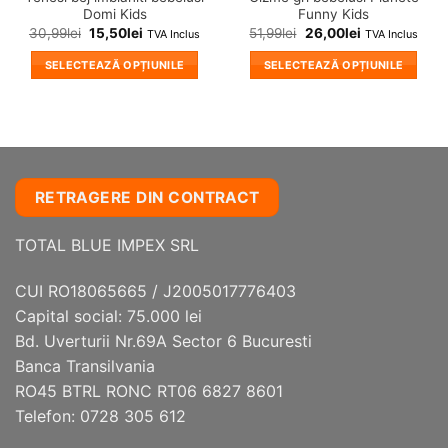
Domi Kids
Funny Kids
30,99
lei
15,50
lei
51,99
lei
26,00
lei
TVA Inclus
TVA Inclus
SELECTEAZĂ OPȚIUNILE
SELECTEAZĂ OPȚIUNILE
Acest
Acest
produs
produs
are
are
mai
mai
multe
multe
variații.
variații.
RETRAGERE DIN CONTRACT
Opțiunile
Opțiunile
pot
pot
TOTAL BLUE IMPEX SRL
fi
fi
alese
alese
CUI RO18065665 / J2005017776403
în
în
Capital social: 75.000 lei
pagina
pagina
Bd. Uverturii Nr.69A Sector 6 Bucuresti
produsului.
produsului.
Banca Transilvania
RO45 BTRL RONC RT06 6827 8601
Telefon: 0728 305 612