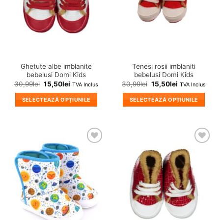
fi
fi
alese
alese
în
în
pagina
pagina
produsului.
produsului.
Ghetute albe imblanite
Tenesi rosii imblaniti
bebelusi Domi Kids
bebelusi Domi Kids
30,99
lei
15,50
lei
30,99
lei
15,50
lei
TVA Inclus
TVA Inclus
SELECTEAZĂ OPȚIUNILE
SELECTEAZĂ OPȚIUNILE
Acest
Acest
produs
produs
are
are
mai
mai
❤
❤
multe
multe
Adauga
Adauga
variații.
variații.
in
in
wishlist!
wishlist!
Opțiunile
Opțiunile
pot
pot
fi
fi
alese
alese
în
în