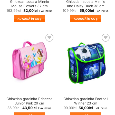
Ghiozdan scoala Minnie
Ghiozdan scoala Minnie
Mouse Flowers 37 cm
and Daisy Duck 38 cm
163,99
lei
82,00
lei
109,99
lei
55,00
lei
TVA Inclus
TVA Inclus
ADAUGĂ ÎN COȘ
ADAUGĂ ÎN COȘ
❤
❤
Adauga
Adauga
in
in
wishlist!
wishlist!
Ghiozdan gradinita Princess
Ghiozdan gradinita Football
Junior Pink 29 cm
Winner 23 cm
86,99
lei
43,50
lei
99,99
lei
50,00
lei
TVA Inclus
TVA Inclus