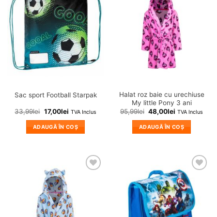
Adauga
Adauga
in
in
wishlist!
wishlist!
Halat roz baie cu urechiuse
Sac sport Football Starpak
My little Pony 3 ani
33,99
lei
17,00
lei
95,99
lei
48,00
lei
TVA Inclus
TVA Inclus
ADAUGĂ ÎN COȘ
ADAUGĂ ÎN COȘ
❤
❤
Adauga
Adauga
in
in
wishlist!
wishlist!