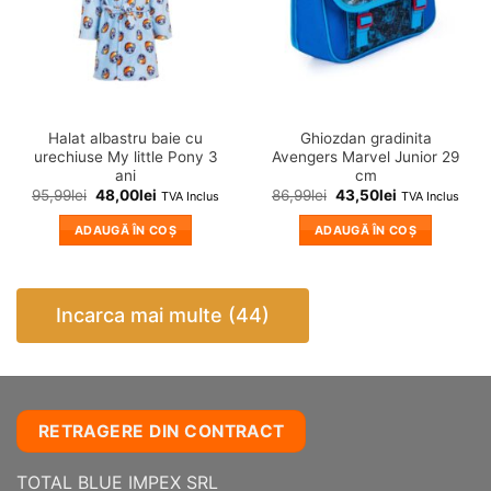
Halat albastru baie cu
Ghiozdan gradinita
urechiuse My little Pony 3
Avengers Marvel Junior 29
ani
cm
95,99
lei
48,00
lei
86,99
lei
43,50
lei
TVA Inclus
TVA Inclus
ADAUGĂ ÎN COȘ
ADAUGĂ ÎN COȘ
Incarca mai multe (44)
RETRAGERE DIN CONTRACT
TOTAL BLUE IMPEX SRL