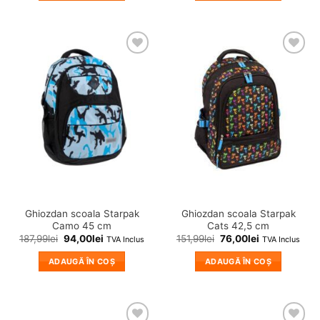
❤
❤
Adauga
Adauga
in
in
wishlist!
wishlist!
Ghiozdan scoala Starpak
Ghiozdan scoala Starpak
Camo 45 cm
Cats 42,5 cm
187,99
lei
94,00
lei
151,99
lei
76,00
lei
TVA Inclus
TVA Inclus
ADAUGĂ ÎN COȘ
ADAUGĂ ÎN COȘ