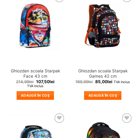
❤
❤
Adauga
Adauga
in
in
wishlist!
wishlist!
Ghiozdan scoala Starpak
Ghiozdan scoala Starpak
Face 43 cm
Games 42 cm
214,99
lei
107,50
lei
169,99
lei
85,00
lei
TVA Inclus
TVA Inclus
ADAUGĂ ÎN COȘ
ADAUGĂ ÎN COȘ
❤
❤
Adauga
Adauga
in
in