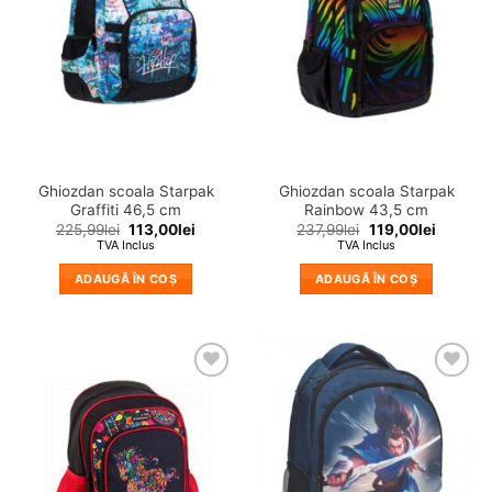
wishlist!
wishlist!
Ghiozdan scoala Starpak
Ghiozdan scoala Starpak
Graffiti 46,5 cm
Rainbow 43,5 cm
225,99
lei
113,00
lei
237,99
lei
119,00
lei
TVA Inclus
TVA Inclus
ADAUGĂ ÎN COȘ
ADAUGĂ ÎN COȘ
❤
❤
Adauga
Adauga
in
in
wishlist!
wishlist!