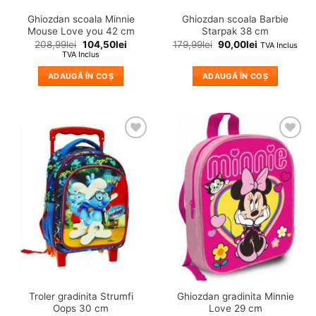
Ghiozdan scoala Minnie
Ghiozdan scoala Barbie
Mouse Love you 42 cm
Starpak 38 cm
208,99
lei
104,50
lei
179,99
lei
90,00
lei
TVA Inclus
TVA Inclus
ADAUGĂ ÎN COȘ
ADAUGĂ ÎN COȘ
❤
❤
Adauga
Adauga
in
in
wishlist!
wishlist!
Troler gradinita Strumfi
Ghiozdan gradinita Minnie
Oops 30 cm
Love 29 cm