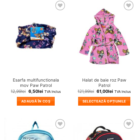
❤
❤
Adauga
Adauga
in
in
wishlist!
wishlist!
Esarfa multifunctionala
Halat de baie roz Paw
mov Paw Patrol
Patrol
12,99
lei
6,50
lei
121,99
lei
61,00
lei
TVA Inclus
TVA Inclus
ADAUGĂ ÎN COȘ
SELECTEAZĂ OPȚIUNILE
Acest
produs
are
mai
❤
❤
multe
Adauga
Adauga