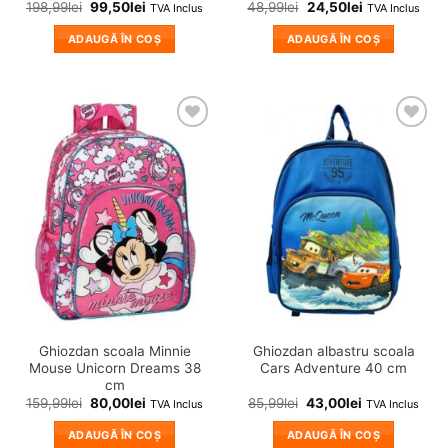
198,99
lei
99,50
lei
48,99
lei
24,50
lei
TVA Inclus
TVA Inclus
ADAUGĂ ÎN COȘ
ADAUGĂ ÎN COȘ
❤
❤
Adauga
Adauga
in
in
wishlist!
wishlist!
Ghiozdan scoala Minnie
Ghiozdan albastru scoala
Mouse Unicorn Dreams 38
Cars Adventure 40 cm
cm
159,99
lei
80,00
lei
85,99
lei
43,00
lei
TVA Inclus
TVA Inclus
ADAUGĂ ÎN COȘ
ADAUGĂ ÎN COȘ