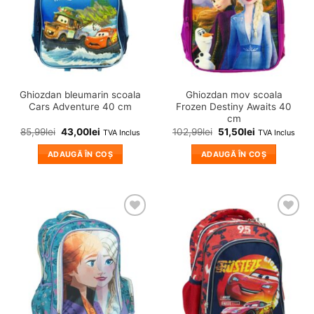
Ghiozdan bleumarin scoala
Ghiozdan mov scoala
Cars Adventure 40 cm
Frozen Destiny Awaits 40
cm
85,99
lei
43,00
lei
102,99
lei
51,50
lei
TVA Inclus
TVA Inclus
ADAUGĂ ÎN COȘ
ADAUGĂ ÎN COȘ
❤
❤
Adauga
Adauga
in
in
wishlist!
wishlist!