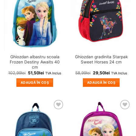
variații.
in
in
wishlist!
wishlist!
Opțiunile
pot
fi
alese
în
pagina
produsului.
Ghiozdan albastru scoala
Ghiozdan gradinita Starpak
Frozen Destiny Awaits 40
Sweet Horses 24 cm
cm
102,99
lei
51,50
lei
58,99
lei
29,50
lei
TVA Inclus
TVA Inclus
ADAUGĂ ÎN COȘ
ADAUGĂ ÎN COȘ
❤
❤
Adauga
Adauga
in
in
wishlist!
wishlist!