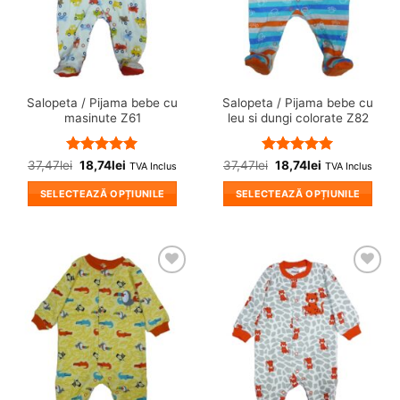
Salopeta / Pijama bebe cu
Salopeta / Pijama bebe cu
masinute Z61
leu si dungi colorate Z82
Evaluat la
Evaluat la
37,47
lei
18,74
lei
37,47
lei
18,74
lei
TVA Inclus
TVA Inclus
5
din 5
5
din 5
SELECTEAZĂ OPȚIUNILE
SELECTEAZĂ OPȚIUNILE
Acest
Acest
produs
produs
are
are
mai
mai
❤
❤
multe
multe
Adauga
Adauga
variații.
variații.
in
in
wishlist!
wishlist!
Opțiunile
Opțiunile
pot
pot
fi
fi
alese
alese