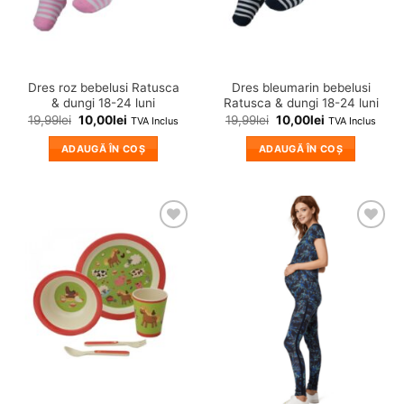
în
în
pagina
pagina
produsului.
produsului.
Dres roz bebelusi Ratusca
Dres bleumarin bebelusi
& dungi 18-24 luni
Ratusca & dungi 18-24 luni
19,99
lei
10,00
lei
19,99
lei
10,00
lei
TVA Inclus
TVA Inclus
ADAUGĂ ÎN COȘ
ADAUGĂ ÎN COȘ
❤
❤
Adauga
Adauga
in
in
wishlist!
wishlist!