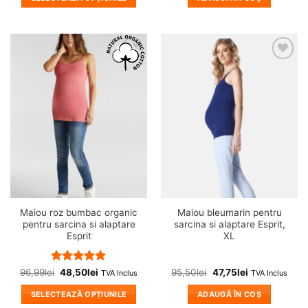
Acest
produs
are
mai
❤
❤
multe
Adauga
Adauga
variații.
in
in
wishlist!
wishlist!
Opțiunile
pot
fi
alese
în
pagina
produsului.
Maiou roz bumbac organic
Maiou bleumarin pentru
pentru sarcina si alaptare
sarcina si alaptare Esprit,
Esprit
XL
Evaluat la
96,99
lei
48,50
lei
95,50
lei
47,75
lei
TVA Inclus
TVA Inclus
5
din 5
SELECTEAZĂ OPȚIUNILE
ADAUGĂ ÎN COȘ