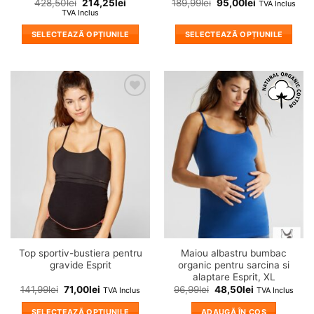
428,50
lei
214,25
lei
189,99
lei
95,00
lei
TVA Inclus
TVA Inclus
SELECTEAZĂ OPȚIUNILE
SELECTEAZĂ OPȚIUNILE
Acest
Acest
produs
produs
are
are
mai
mai
❤
❤
multe
multe
Adauga
Adauga
variații.
variații.
in
in
wishlist!
wishlist!
Opțiunile
Opțiunile
pot
pot
fi
fi
alese
alese
în
în
pagina
pagina
produsului.
produsului.
Top sportiv-bustiera pentru
Maiou albastru bumbac
gravide Esprit
organic pentru sarcina si
alaptare Esprit, XL
141,99
lei
71,00
lei
96,99
lei
48,50
lei
TVA Inclus
TVA Inclus
SELECTEAZĂ OPȚIUNILE
ADAUGĂ ÎN COȘ