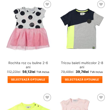
❤
❤
Adauga
Adauga
in
in
wishlist!
wishlist!
Rochita roz cu buline 2-6
Tricou baieti multicolor 2-8
ani
ani
112,23
lei
56,12
lei
79,48
lei
39,74
lei
TVA Inclus
TVA Inclus
SELECTEAZĂ OPȚIUNILE
SELECTEAZĂ OPȚIUNILE
Acest
Acest
produs
produs
are
are
mai
mai
❤
❤
multe
multe
Adauga
Adauga