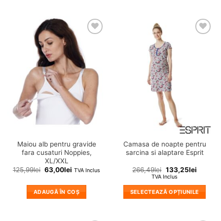
Acest
produs
are
mai
❤
❤
multe
Adauga
Adauga
variații.
in
in
wishlist!
wishlist!
Opțiunile
pot
fi
alese
în
pagina
produsului.
Maiou alb pentru gravide
Camasa de noapte pentru
fara cusaturi Noppies,
sarcina si alaptare Esprit
XL/XXL
125,99
lei
63,00
lei
266,49
lei
133,25
lei
TVA Inclus
TVA Inclus
ADAUGĂ ÎN COȘ
SELECTEAZĂ OPȚIUNILE
Acest
produs