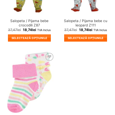
în
în
pagina
pagina
produsului.
produsului.
Salopeta / Pijama bebe
Salopeta / Pijama bebe cu
crocodili Z87
leopard Z111
37,47
lei
18,74
lei
37,47
lei
18,74
lei
TVA Inclus
TVA Inclus
SELECTEAZĂ OPȚIUNILE
SELECTEAZĂ OPȚIUNILE
Acest
Acest
produs
produs
are
are
mai
mai
❤
multe
multe
Adauga
variații.
variații.
in
wishlist!
Opțiunile
Opțiunile
pot
pot
fi
fi
alese
alese
în
în
pagina
pagina
produsului.
produsului.