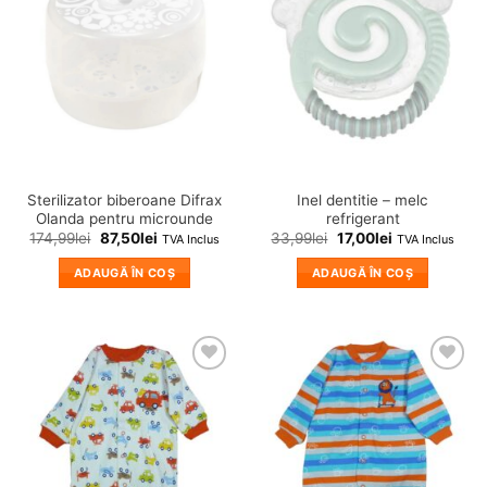
in
in
wishlist!
wishlist!
Sterilizator biberoane Difrax
Inel dentitie – melc
Olanda pentru microunde
refrigerant
174,99
lei
87,50
lei
33,99
lei
17,00
lei
TVA Inclus
TVA Inclus
ADAUGĂ ÎN COȘ
ADAUGĂ ÎN COȘ
❤
❤
Adauga
Adauga
in
in
wishlist!
wishlist!