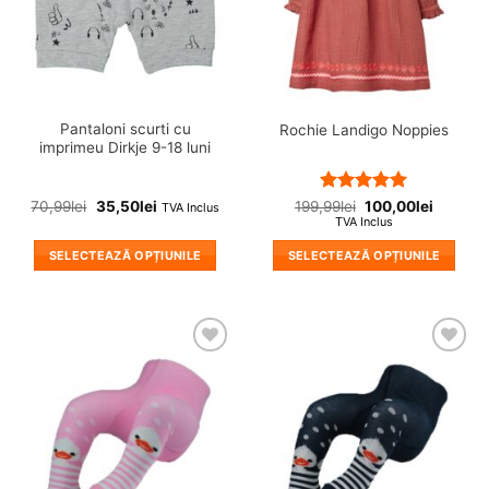
alese
alese
în
în
pagina
pagina
produsului.
produsului.
Pantaloni scurti cu
Rochie Landigo Noppies
imprimeu Dirkje 9-18 luni
Evaluat la
70,99
lei
35,50
lei
199,99
lei
100,00
lei
TVA Inclus
5
din 5
TVA Inclus
SELECTEAZĂ OPȚIUNILE
SELECTEAZĂ OPȚIUNILE
Acest
Acest
produs
produs
are
are
mai
mai
❤
❤
multe
multe
Adauga
Adauga
variații.
variații.
in
in
wishlist!
wishlist!
Opțiunile
Opțiunile
pot
pot
fi
fi
alese
alese