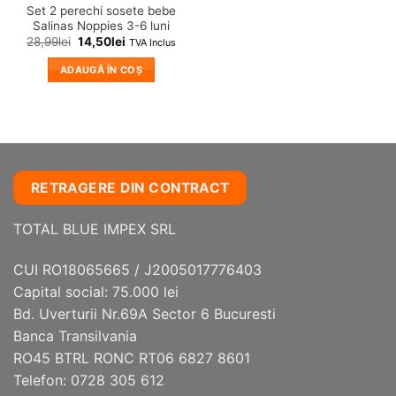
Set 2 perechi sosete bebe
Salinas Noppies 3-6 luni
28,99
lei
14,50
lei
TVA Inclus
ADAUGĂ ÎN COȘ
RETRAGERE DIN CONTRACT
TOTAL BLUE IMPEX SRL
CUI RO18065665 / J2005017776403
Capital social: 75.000 lei
Bd. Uverturii Nr.69A Sector 6 Bucuresti
Banca Transilvania
RO45 BTRL RONC RT06 6827 8601
Telefon: 0728 305 612