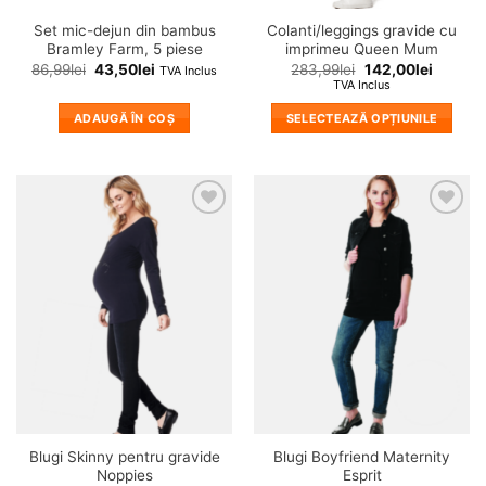
Set mic-dejun din bambus
Colanti/leggings gravide cu
Bramley Farm, 5 piese
imprimeu Queen Mum
86,99
lei
43,50
lei
283,99
lei
142,00
lei
TVA Inclus
TVA Inclus
ADAUGĂ ÎN COȘ
SELECTEAZĂ OPȚIUNILE
Acest
produs
are
mai
❤
❤
multe
Adauga
Adauga
variații.
in
in
wishlist!
wishlist!
Opțiunile
pot
fi
alese
în
pagina
produsului.
Blugi Skinny pentru gravide
Blugi Boyfriend Maternity
Noppies
Esprit