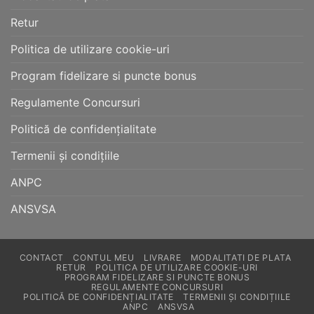
Retur
Politica de utilizare cookie-uri
Program fidelizare si puncte bonus
Regulamente Concursuri
Politică de confidențialitate
Termenii și condițiile
ANPC
ANSVSA
CONTACT
CONTUL MEU
LIVRARE
MODALITATI DE PLATA
RETUR
POLITICA DE UTILIZARE COOKIE-URI
PROGRAM FIDELIZARE SI PUNCTE BONUS
REGULAMENTE CONCURSURI
POLITICĂ DE CONFIDENȚIALITATE
TERMENII ȘI CONDIȚIILE
ANPC
ANSVSA