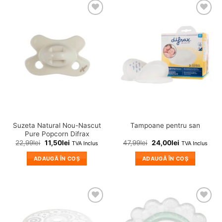
are
mai
❤
❤
multe
Adauga
Adauga
variații.
in
in
wishlist!
wishlist!
Opțiunile
pot
fi
alese
în
pagina
produsului.
Suzeta Natural Nou-Nascut
Tampoane pentru san
Pure Popcorn Difrax
22,99
lei
11,50
lei
47,99
lei
24,00
lei
TVA Inclus
TVA Inclus
ADAUGĂ ÎN COȘ
ADAUGĂ ÎN COȘ
❤
❤
Adauga
Adauga