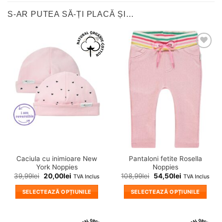
S-AR PUTEA SĂ-ȚI PLACĂ ȘI…
❤
❤
Adauga
Adauga
in
in
wishlist!
wishlist!
Caciula cu inimioare New
Pantaloni fetite Rosella
York Noppies
Noppies
39,99
lei
20,00
lei
108,99
lei
54,50
lei
TVA Inclus
TVA Inclus
SELECTEAZĂ OPȚIUNILE
SELECTEAZĂ OPȚIUNILE
Acest
Acest
produs
produs