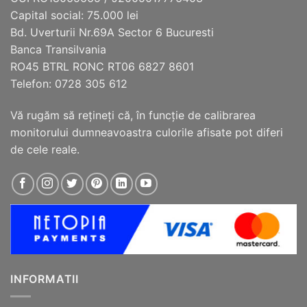
alese
alese
Capital social: 75.000 lei
în
în
Bd. Uverturii Nr.69A Sector 6 Bucuresti
pagina
pagina
Banca Transilvania
produsului.
produsului.
RO45 BTRL RONC RT06 6827 8601
Telefon: 0728 305 612
Vă rugăm să reţineţi că, în funcţie de calibrarea
monitorului dumneavoastra culorile afisate pot diferi
de cele reale.
INFORMATII