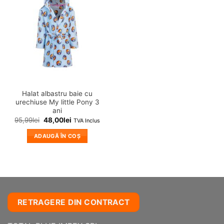
variații.
in
wishlist!
Opțiunile
pot
fi
alese
în
pagina
produsului.
Halat albastru baie cu
urechiuse My little Pony 3
ani
95,99
lei
48,00
lei
TVA Inclus
ADAUGĂ ÎN COȘ
RETRAGERE DIN CONTRACT