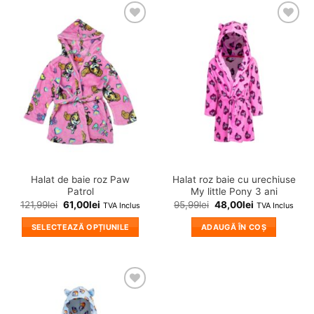
❤
❤
Adauga
Adauga
in
in
wishlist!
wishlist!
Halat de baie roz Paw
Halat roz baie cu urechiuse
Patrol
My little Pony 3 ani
121,99
lei
61,00
lei
95,99
lei
48,00
lei
TVA Inclus
TVA Inclus
SELECTEAZĂ OPȚIUNILE
ADAUGĂ ÎN COȘ
Acest
produs
are
mai
❤
multe
Adauga