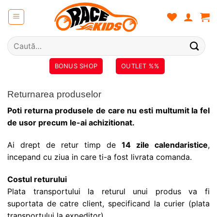
Skip
to
content
Caută
după:
BONUS SHOP
OUTLET %%
Returnarea produselor
Poti returna produsele de care nu esti multumit la fel
de usor precum le-ai achizitionat.
Ai drept de retur timp de
14 zile calendaristice
,
incepand cu ziua in care ti-a fost livrata comanda.
Costul returului
Plata transportului la returul unui produs va fi
suportata de catre client, specificand la curier (plata
transportului la expeditor).