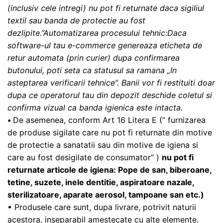
(inclusiv cele intregi) nu pot fi returnate daca sigiliul
textil sau banda de protectie au fost
dezlipite.”Automatizarea procesului tehnic:Daca
software-ul tau e-commerce genereaza eticheta de
retur automata (prin curier) dupa confirmarea
butonului, poti seta ca statusul sa ramana „In
asteptarea verificarii tehnice”. Banii vor fi restituiti doar
dupa ce operatorul tau din depozit deschide coletul si
confirma vizual ca banda igienica este intacta.
•
De asemenea, conform Art 16 Litera E (” furnizarea
de produse sigilate care nu pot fi returnate din motive
de protectie a sanatatii sau din motive de igiena si
care au fost desigilate de consumator” )
nu pot fi
returnate articole de igiena: Pope de san, biberoane,
tetine, suzete, inele dentitie, aspiratoare nazale,
sterilizatoare, aparate aerosol, tampoane san etc.)
• Produsele care sunt, dupa livrare, potrivit naturii
acestora, inseparabil amestecate cu alte elemente.