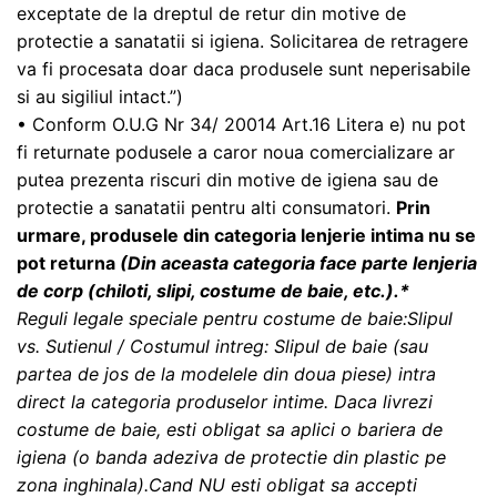
exceptate de la dreptul de retur din motive de
protectie a sanatatii si igiena. Solicitarea de retragere
va fi procesata doar daca produsele sunt neperisabile
si au sigiliul intact.”)
• Conform O.U.G Nr 34/ 20014 Art.16 Litera e) nu pot
fi returnate podusele a caror noua comercializare ar
putea prezenta riscuri din motive de igiena sau de
protectie a sanatatii pentru alti consumatori.
Prin
urmare, produsele din categoria lenjerie intima nu se
pot returna
(
Din aceasta categoria face parte lenjeria
de corp (chiloti, slipi, costume de baie, etc.).*
Reguli legale speciale pentru costume de baie:Slipul
vs. Sutienul / Costumul intreg: Slipul de baie (sau
partea de jos de la modelele din doua piese) intra
direct la categoria produselor intime. Daca livrezi
costume de baie, esti obligat sa aplici o bariera de
igiena (o banda adeziva de protectie din plastic pe
zona inghinala).Cand NU esti obligat sa accepti