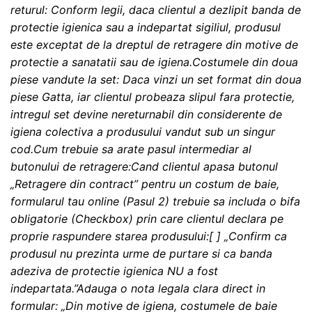
returul: Conform legii, daca clientul a dezlipit banda de
protectie igienica sau a indepartat sigiliul, produsul
este exceptat de la dreptul de retragere din motive de
protectie a sanatatii sau de igiena.Costumele din doua
piese vandute la set: Daca vinzi un set format din doua
piese Gatta, iar clientul probeaza slipul fara protectie,
intregul set devine nereturnabil din considerente de
igiena colectiva a produsului vandut sub un singur
cod.Cum trebuie sa arate pasul intermediar al
butonului de retragere:Cand clientul apasa butonul
„Retragere din contract” pentru un costum de baie,
formularul tau online (Pasul 2) trebuie sa includa o bifa
obligatorie (Checkbox) prin care clientul declara pe
proprie raspundere starea produsului:[ ] „Confirm ca
produsul nu prezinta urme de purtare si ca banda
adeziva de protectie igienica NU a fost
indepartata.”Adauga o nota legala clara direct in
formular: „Din motive de igiena, costumele de baie