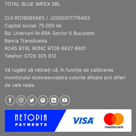
TOTAL BLUE IMPEX SRL
în
în
pagina
pagina
CUI RO18065665 / J2005017776403
produsului.
produsului.
Capital social: 75.000 lei
Bd. Uverturii Nr.69A Sector 6 Bucuresti
Banca Transilvania
RO45 BTRL RONC RT06 6827 8601
Telefon: 0728 305 612
Vă rugăm să reţineţi că, în funcţie de calibrarea
monitorului dumneavoastra culorile afisate pot diferi
de cele reale.