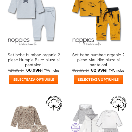
variații.
variații.
in
in
wishlist!
wishlist!
Opțiunile
Opțiunile
pot
pot
fi
fi
alese
alese
în
în
pagina
pagina
produsului.
produsului.
Set bebe bumbac organic 2
Set bebe bumbac organic 2
piese Humpie Blue: bluza si
piese Mauldin: bluza si
pantaloni
pantaloni
121,98
lei
60,99
lei
165,98
lei
82,99
lei
TVA Inclus
TVA Inclus
SELECTEAZĂ OPȚIUNILE
SELECTEAZĂ OPȚIUNILE
Acest
Acest
produs
produs
are
are
mai
mai
❤
❤
multe
multe
Adauga
Adauga
variații.
variații.
in
in
wishlist!
wishlist!
Opțiunile
Opțiunile
pot
pot