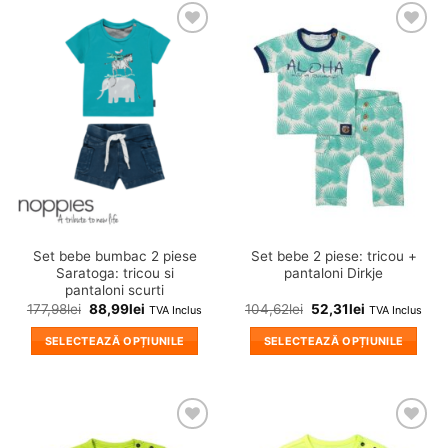
❤
❤
Adauga
Adauga
in
in
wishlist!
wishlist!
Set bebe bumbac 2 piese
Set bebe 2 piese: tricou +
Saratoga: tricou si
pantaloni Dirkje
pantaloni scurti
177,98
lei
88,99
lei
104,62
lei
52,31
lei
TVA Inclus
TVA Inclus
SELECTEAZĂ OPȚIUNILE
SELECTEAZĂ OPȚIUNILE
Acest
Acest
produs
produs
are
are
mai
mai
❤
❤
multe
multe