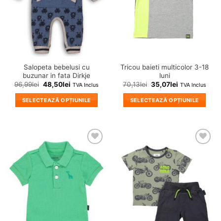
fi
alese
în
pagina
produsului.
Salopeta bebelusi cu
Tricou baieti multicolor 3-18
buzunar in fata Dirkje
luni
96,99
lei
48,50
lei
70,13
lei
35,07
lei
TVA Inclus
TVA Inclus
SELECTEAZĂ OPȚIUNILE
SELECTEAZĂ OPȚIUNILE
Acest
Acest
produs
produs
are
are
mai
mai
❤
❤
multe
multe
Adauga
Adauga
variații.
variații.
in
in
wishlist!
wishlist!
Opțiunile
Opțiunile
pot
pot
fi
fi
alese
alese
în
în