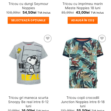
Tricou cu dungi Seymour
Tricou cu imprimeu marin
Noppies
Mieste Noppies 18 luni
108,99
lei
54,50
lei
85,99
lei
43,00
lei
TVA Inclus
TVA Inclus
SELECTEAZĂ OPȚIUNILE
ADAUGĂ ÎN COȘ
Acest
produs
are
mai
❤
❤
multe
Adauga
Adauga
variații.
in
in
wishlist!
wishlist!
Opțiunile
pot
fi
alese
în
pagina
produsului.
Tricou gri maneca scurta
Tricou copii crocodili
Snoopy Be real intre 6-12
Junction Noppies intre 6-18
luni
luni
31,99
lei
16,00
lei
110,99
lei
55,50
lei
TVA Inclus
TVA Inclus