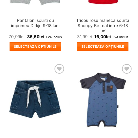
pagina
pagina
produsului.
produsului.
Pantaloni scurti cu
Tricou rosu maneca scurta
imprimeu Dirkje 9-18 luni
Snoopy Be real intre 6-18
luni
70,99
lei
35,50
lei
31,99
lei
16,00
lei
TVA Inclus
TVA Inclus
SELECTEAZĂ OPȚIUNILE
SELECTEAZĂ OPȚIUNILE
Acest
Acest
produs
produs
are
are
mai
mai
❤
❤
multe
multe
Adauga
Adauga
variații.
variații.
in
in
wishlist!
wishlist!
Opțiunile
Opțiunile
pot
pot
fi
fi
alese
alese
în
în
pagina
pagina
produsului.
produsului.