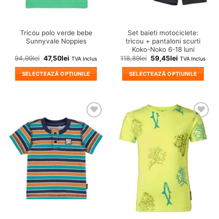
pagina
pagina
produsului.
produsului.
Tricou polo verde bebe
Set baieti motociclete:
Sunnyvale Noppies
tricou + pantaloni scurti
Koko-Noko 6-18 luni
94,99
lei
47,50
lei
118,89
lei
59,45
lei
TVA Inclus
TVA Inclus
SELECTEAZĂ OPȚIUNILE
SELECTEAZĂ OPȚIUNILE
Acest
Acest
produs
produs
are
are
mai
mai
❤
❤
multe
multe
Adauga
Adauga
variații.
variații.
in
in
wishlist!
wishlist!
Opțiunile
Opțiunile
pot
pot
fi
fi
alese
alese
în
în
pagina
pagina
produsului.
produsului.