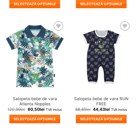
SELECTEAZĂ OPȚIUNILE
SELECTEAZĂ OPȚIUNILE
Acest
Acest
produs
produs
are
are
mai
mai
❤
❤
multe
multe
Adauga
Adauga
variații.
variații.
in
in
wishlist!
wishlist!
Opțiunile
Opțiunile
pot
pot
fi
fi
alese
alese
în
în
pagina
pagina
produsului.
produsului.
Salopeta bebe de vara
Salopeta bebe de vara RUN
Atlanta Noppies
FREE
120,99
lei
60,50
lei
88,85
lei
44,43
lei
TVA Inclus
TVA Inclus
SELECTEAZĂ OPȚIUNILE
SELECTEAZĂ OPȚIUNILE
Acest
Acest
produs
produs