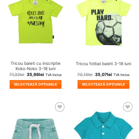
Adauga
Adauga
variații.
variații.
in
in
wishlist!
wishlist!
Opțiunile
Opțiunile
pot
pot
fi
fi
alese
alese
în
în
pagina
pagina
produsului.
produsului.
Tricou baieti cu inscriptie
Tricou fotbal baieti 3-18 luni
Koko-Noko 3-18 luni
71,32
lei
35,66
lei
70,13
lei
35,07
lei
TVA Inclus
TVA Inclus
SELECTEAZĂ OPȚIUNILE
SELECTEAZĂ OPȚIUNILE
Acest
Acest
produs
produs
are
are
mai
mai
❤
❤
multe
multe
Adauga
Adauga
variații.
variații.
in
in
wishlist!
wishlist!
Opțiunile
Opțiunile
pot
pot