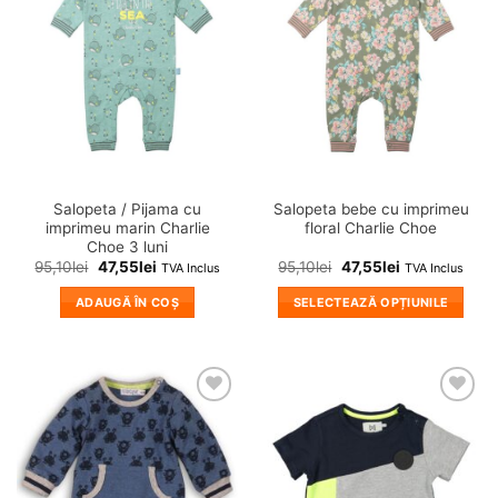
variații.
variații.
in
in
wishlist!
wishlist!
Opțiunile
Opțiunile
pot
pot
fi
fi
alese
alese
în
în
pagina
pagina
produsului.
produsului.
Salopeta / Pijama cu
Salopeta bebe cu imprimeu
imprimeu marin Charlie
floral Charlie Choe
Choe 3 luni
95,10
lei
47,55
lei
95,10
lei
47,55
lei
TVA Inclus
TVA Inclus
ADAUGĂ ÎN COȘ
SELECTEAZĂ OPȚIUNILE
Acest
produs
are
mai
❤
❤
multe
Adauga
Adauga
variații.
in
in
wishlist!
wishlist!
Opțiunile
pot