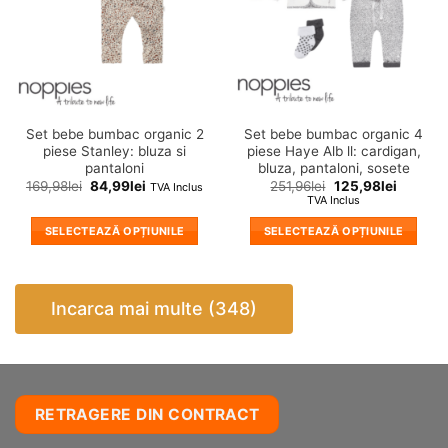
fi
fi
alese
alese
în
în
pagina
pagina
produsului.
produsului.
Set bebe bumbac organic 2
Set bebe bumbac organic 4
piese Stanley: bluza si
piese Haye Alb ll: cardigan,
pantaloni
bluza, pantaloni, sosete
169,98
lei
84,99
lei
251,96
lei
125,98
lei
TVA Inclus
TVA Inclus
SELECTEAZĂ OPȚIUNILE
SELECTEAZĂ OPȚIUNILE
Acest
Acest
produs
produs
are
are
Incarca mai multe (348)
mai
mai
multe
multe
variații.
variații.
Opțiunile
Opțiunile
pot
pot
RETRAGERE DIN CONTRACT
fi
fi
alese
alese