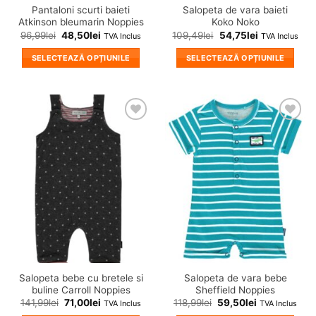
Pantaloni scurti baieti
Salopeta de vara baieti
Atkinson bleumarin Noppies
Koko Noko
96,99
lei
48,50
lei
109,49
lei
54,75
lei
TVA Inclus
TVA Inclus
SELECTEAZĂ OPȚIUNILE
SELECTEAZĂ OPȚIUNILE
Acest
Acest
produs
produs
are
are
mai
mai
❤
❤
multe
multe
Adauga
Adauga
variații.
variații.
in
in
wishlist!
wishlist!
Opțiunile
Opțiunile
pot
pot
fi
fi
alese
alese
în
în
pagina
pagina
produsului.
produsului.
Salopeta bebe cu bretele si
Salopeta de vara bebe
buline Carroll Noppies
Sheffield Noppies
141,99
lei
71,00
lei
118,99
lei
59,50
lei
TVA Inclus
TVA Inclus