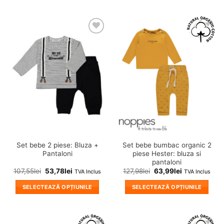
Acest
Acest
produs
produs
are
are
mai
mai
❤
❤
multe
multe
Adauga
Adauga
variații.
variații.
in
in
wishlist!
wishlist!
Opțiunile
Opțiunile
pot
pot
fi
fi
alese
alese
în
în
pagina
pagina
produsului.
produsului.
Set bebe 2 piese: Bluza +
Set bebe bumbac organic 2
Pantaloni
piese Hester: bluza si
pantaloni
107,55
lei
53,78
lei
127,98
lei
63,99
lei
TVA Inclus
TVA Inclus
SELECTEAZĂ OPȚIUNILE
SELECTEAZĂ OPȚIUNILE
Acest
Acest
produs
produs
are
are