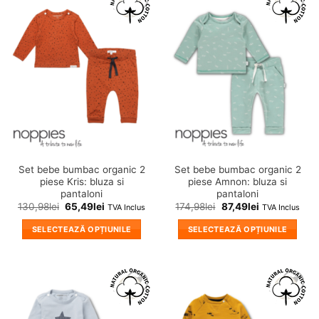
mai
mai
❤
❤
multe
multe
Adauga
Adauga
variații.
variații.
in
in
wishlist!
wishlist!
Opțiunile
Opțiunile
pot
pot
fi
fi
alese
alese
în
în
pagina
pagina
produsului.
produsului.
Set bebe bumbac organic 2
Set bebe bumbac organic 2
piese Kris: bluza si
piese Amnon: bluza si
pantaloni
pantaloni
130,98
lei
65,49
lei
174,98
lei
87,49
lei
TVA Inclus
TVA Inclus
SELECTEAZĂ OPȚIUNILE
SELECTEAZĂ OPȚIUNILE
Acest
Acest
produs
produs
are
are
mai
mai
❤
❤
multe
multe
Adauga
Adauga