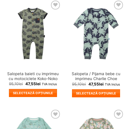
are
are
mai
mai
❤
❤
multe
multe
Adauga
Adauga
variații.
variații.
in
in
wishlist!
wishlist!
Opțiunile
Opțiunile
pot
pot
fi
fi
alese
alese
în
în
pagina
pagina
produsului.
produsului.
Salopeta baieti cu imprimeu
Salopeta / Pijama bebe cu
cu motociclete Koko-Noko
imprimeu Charlie Choe
95,10
lei
47,55
lei
95,10
lei
47,55
lei
TVA Inclus
TVA Inclus
SELECTEAZĂ OPȚIUNILE
SELECTEAZĂ OPȚIUNILE
Acest
Acest
produs
produs
are
are
mai
mai
❤
❤
multe
multe
Adauga
Adauga