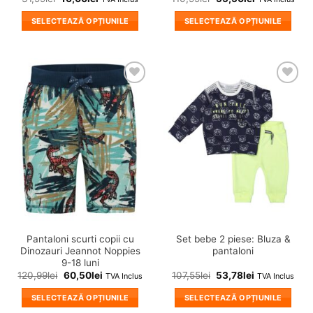
SELECTEAZĂ OPȚIUNILE
SELECTEAZĂ OPȚIUNILE
Acest
Acest
produs
produs
are
are
mai
mai
❤
❤
multe
multe
Adauga
Adauga
variații.
variații.
in
in
wishlist!
wishlist!
Opțiunile
Opțiunile
pot
pot
fi
fi
alese
alese
în
în
pagina
pagina
produsului.
produsului.
Pantaloni scurti copii cu
Set bebe 2 piese: Bluza &
Dinozauri Jeannot Noppies
pantaloni
9-18 luni
120,99
lei
60,50
lei
107,55
lei
53,78
lei
TVA Inclus
TVA Inclus
SELECTEAZĂ OPȚIUNILE
SELECTEAZĂ OPȚIUNILE