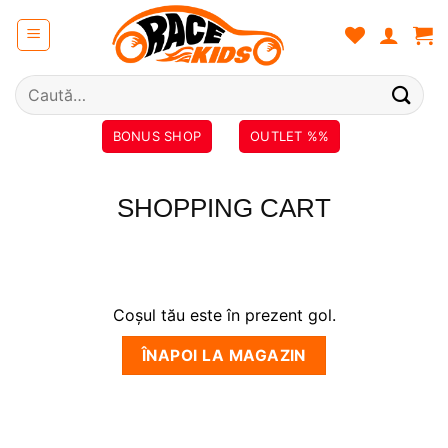
Skip
to
content
Caută
după:
BONUS SHOP
OUTLET %%
SHOPPING CART
Coșul tău este în prezent gol.
ÎNAPOI LA MAGAZIN