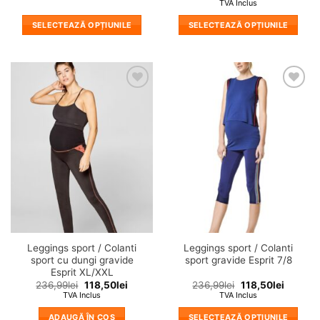
TVA Inclus
SELECTEAZĂ OPȚIUNILE
SELECTEAZĂ OPȚIUNILE
Acest
Acest
produs
produs
are
are
mai
mai
❤
❤
multe
multe
Adauga
Adauga
variații.
variații.
in
in
wishlist!
wishlist!
Opțiunile
Opțiunile
pot
pot
fi
fi
alese
alese
în
în
pagina
pagina
produsului.
produsului.
Leggings sport / Colanti
Leggings sport / Colanti
sport cu dungi gravide
sport gravide Esprit 7/8
Esprit XL/XXL
236,99
lei
118,50
lei
236,99
lei
118,50
lei
TVA Inclus
TVA Inclus
ADAUGĂ ÎN COȘ
SELECTEAZĂ OPȚIUNILE