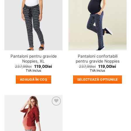
variații.
variații.
in
in
wishlist!
wishlist!
Opțiunile
Opțiunile
pot
pot
fi
fi
alese
alese
în
în
pagina
pagina
produsului.
produsului.
Pantaloni pentru gravide
Pantaloni confortabili
Noppies, XL
pentru gravide Noppies
237,99
lei
119,00
lei
237,99
lei
119,00
lei
TVA Inclus
TVA Inclus
ADAUGĂ ÎN COȘ
SELECTEAZĂ OPȚIUNILE
Acest
produs
are
mai
❤
multe
Adauga
variații.
in
wishlist!
Opțiunile
pot