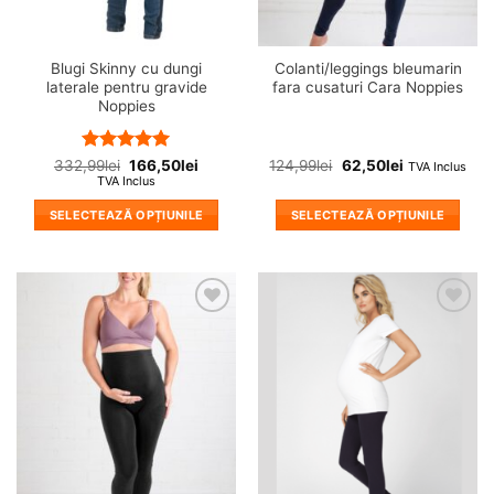
pagina
pagina
produsului.
produsului.
Blugi Skinny cu dungi
Colanti/leggings bleumarin
laterale pentru gravide
fara cusaturi Cara Noppies
Noppies
Evaluat la
332,99
lei
166,50
lei
124,99
lei
62,50
lei
TVA Inclus
5
din 5
TVA Inclus
SELECTEAZĂ OPȚIUNILE
SELECTEAZĂ OPȚIUNILE
Acest
Acest
produs
produs
are
are
mai
mai
❤
❤
multe
multe
Adauga
Adauga
variații.
variații.
in
in
wishlist!
wishlist!
Opțiunile
Opțiunile
pot
pot
fi
fi
alese
alese
în
în