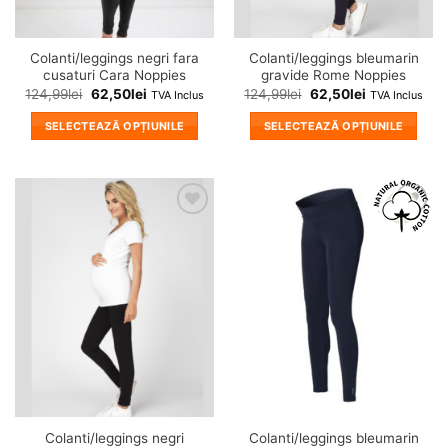
pagina
pagina
produsului.
produsului.
Colanti/leggings negri fara
Colanti/leggings bleumarin
cusaturi Cara Noppies
gravide Rome Noppies
124,99
lei
62,50
lei
124,99
lei
62,50
lei
TVA Inclus
TVA Inclus
SELECTEAZĂ OPȚIUNILE
SELECTEAZĂ OPȚIUNILE
Acest
Acest
produs
produs
are
are
mai
mai
❤
❤
multe
multe
Adauga
Adauga
variații.
variații.
in
in
wishlist!
wishlist!
Opțiunile
Opțiunile
pot
pot
fi
fi
alese
alese
în
în
pagina
pagina
produsului.
produsului.
Colanti/leggings negri
Colanti/leggings bleumarin