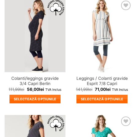
❤
❤
Adauga
Adauga
in
in
wishlist!
wishlist!
Colanti/leggings gravide
Leggings / Colanti gravide
3/4 Capri Berlin
Esprit 7/8 Capri
111,99
lei
56,00
lei
141,99
lei
71,00
lei
TVA Inclus
TVA Inclus
SELECTEAZĂ OPȚIUNILE
SELECTEAZĂ OPȚIUNILE
Acest
Acest
produs
produs
are
are
mai
mai
❤
❤
multe
multe
Adauga
Adauga