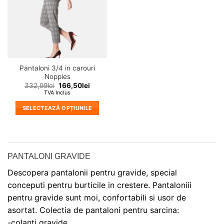
fi
alese
în
pagina
produsului.
Pantaloni 3/4 in carouri
Noppies
332,99
lei
166,50
lei
TVA Inclus
SELECTEAZĂ OPȚIUNILE
Acest
produs
are
mai
PANTALONI GRAVIDE
multe
Descopera pantalonii pentru gravide, special
variații.
Opțiunile
conceputi pentru burticile in crestere. Pantaloniii
pot
pentru gravide sunt moi, confortabili si usor de
fi
asortat. Colectia de pantaloni pentru sarcina:
alese
-colanti gravide