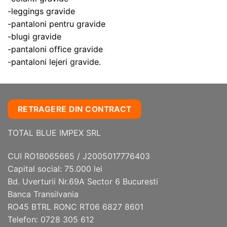
în
-leggings gravide
pagina
produsului.
-pantaloni pentru gravide
-blugi gravide
-pantaloni office gravide
-pantaloni lejeri gravide.
RETRAGERE DIN CONTRACT
TOTAL BLUE IMPEX SRL
CUI RO18065665 / J2005017776403
Capital social: 75.000 lei
Bd. Uverturii Nr.69A Sector 6 Bucuresti
Banca Transilvania
RO45 BTRL RONC RT06 6827 8601
Telefon: 0728 305 612