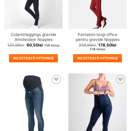
alese
alese
în
în
pagina
pagina
produsului.
produsului.
Colanti/leggings gravide
Pantaloni lungi office
Amsterdam Noppies
pentru gravide Noppies
120,99
lei
60,50
lei
356,99
lei
178,50
lei
TVA Inclus
TVA Inclus
SELECTEAZĂ OPȚIUNILE
SELECTEAZĂ OPȚIUNILE
Acest
Acest
produs
produs
are
are
mai
mai
❤
❤
multe
multe
Adauga
Adauga
variații.
variații.
in
in
wishlist!
wishlist!
Opțiunile
Opțiunile
pot
pot
fi
fi
alese
alese
în
în