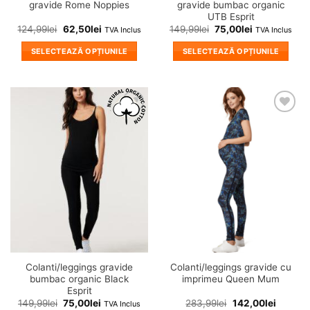
gravide Rome Noppies
gravide bumbac organic
UTB Esprit
124,99
lei
62,50
lei
149,99
lei
75,00
lei
TVA Inclus
TVA Inclus
SELECTEAZĂ OPȚIUNILE
SELECTEAZĂ OPȚIUNILE
Acest
Acest
produs
produs
are
are
mai
mai
❤
❤
multe
multe
Adauga
Adauga
variații.
variații.
in
in
wishlist!
wishlist!
Opțiunile
Opțiunile
pot
pot
fi
fi
alese
alese
în
în
pagina
pagina
produsului.
produsului.
Colanti/leggings gravide
Colanti/leggings gravide cu
bumbac organic Black
imprimeu Queen Mum
Esprit
149,99
lei
75,00
lei
283,99
lei
142,00
lei
TVA Inclus