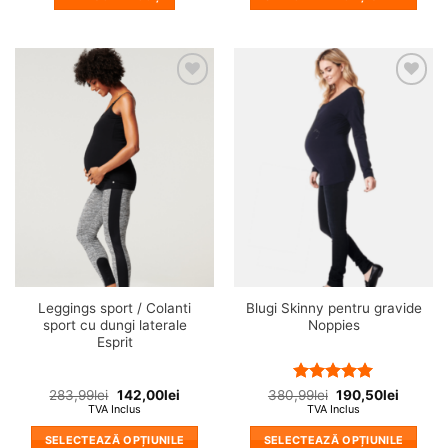
Acest
produs
are
mai
❤
❤
multe
Adauga
Adauga
variații.
in
in
wishlist!
wishlist!
Opțiunile
pot
fi
alese
în
pagina
produsului.
Leggings sport / Colanti
Blugi Skinny pentru gravide
sport cu dungi laterale
Noppies
Esprit
Evaluat la
283,99
lei
142,00
lei
380,99
lei
190,50
lei
TVA Inclus
5
din 5
TVA Inclus
SELECTEAZĂ OPȚIUNILE
SELECTEAZĂ OPȚIUNILE