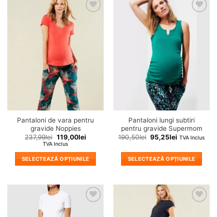
are
are
mai
mai
❤
❤
multe
multe
Adauga
Adauga
variații.
variații.
in
in
wishlist!
wishlist!
Opțiunile
Opțiunile
pot
pot
fi
fi
alese
alese
în
în
pagina
pagina
produsului.
produsului.
Pantaloni de vara pentru
Pantaloni lungi subtiri
gravide Noppies
pentru gravide Supermom
237,99
lei
119,00
lei
190,50
lei
95,25
lei
TVA Inclus
TVA Inclus
SELECTEAZĂ OPȚIUNILE
SELECTEAZĂ OPȚIUNILE
Acest
Acest
produs
produs
are
are
mai
mai
❤
❤
multe
multe
Adauga
Adauga