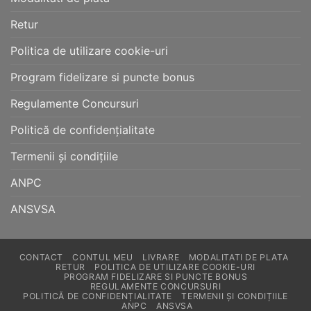
Retur
Politica de utilizare cookie-uri
Program fidelizare si puncte bonus
Regulamente Concursuri
Politică de confidențialitate
Termenii și condițiile
ANPC
ANSVSA
CONTACT
CONTUL MEU
LIVRARE
MODALITATI DE PLATA
RETUR
POLITICA DE UTILIZARE COOKIE-URI
PROGRAM FIDELIZARE SI PUNCTE BONUS
REGULAMENTE CONCURSURI
POLITICĂ DE CONFIDENȚIALITATE
TERMENII ȘI CONDIȚIILE
ANPC
ANSVSA