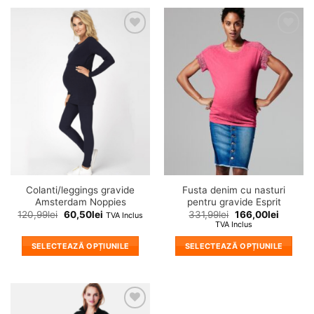
❤
❤
Adauga
Adauga
in
in
wishlist!
wishlist!
Colanti/leggings gravide
Fusta denim cu nasturi
Amsterdam Noppies
pentru gravide Esprit
120,99
lei
60,50
lei
331,99
lei
166,00
lei
TVA Inclus
TVA Inclus
SELECTEAZĂ OPȚIUNILE
SELECTEAZĂ OPȚIUNILE
Acest
Acest
produs
produs
are
are
mai
mai