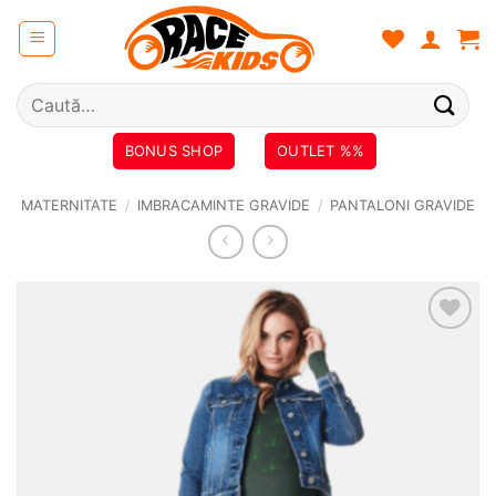
Skip
to
content
Caută
după:
BONUS SHOP
OUTLET %%
MATERNITATE
/
IMBRACAMINTE GRAVIDE
/
PANTALONI GRAVIDE
❤
Adauga
in
wishlist!