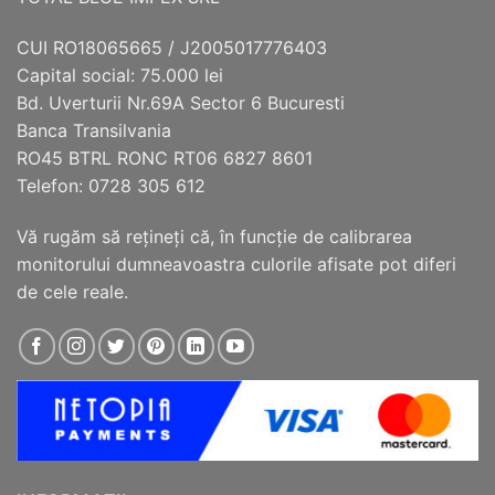
pot
fi
CUI RO18065665 / J2005017776403
alese
Capital social: 75.000 lei
în
Bd. Uverturii Nr.69A Sector 6 Bucuresti
pagina
Banca Transilvania
produsului.
RO45 BTRL RONC RT06 6827 8601
Telefon: 0728 305 612
Vă rugăm să reţineţi că, în funcţie de calibrarea
monitorului dumneavoastra culorile afisate pot diferi
de cele reale.