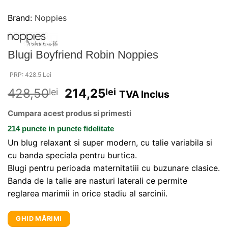
Brand:
Noppies
Blugi Boyfriend Robin Noppies
PRP: 428.5 Lei
428,50
214,25
lei
lei
TVA Inclus
Cumpara acest produs si primesti
214 puncte
in puncte fidelitate
Un blug relaxant si super modern, cu talie variabila si
cu banda speciala pentru burtica.
Blugi pentru perioada maternitatiii cu buzunare clasice.
Banda de la talie are nasturi laterali ce permite
reglarea marimii in orice stadiu al sarcinii.
GHID MĂRIMI