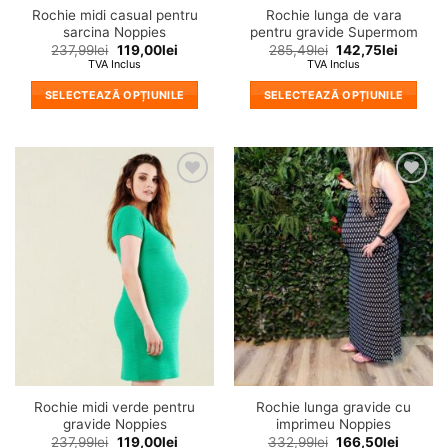
Rochie midi casual pentru
Rochie lunga de vara
sarcina Noppies
pentru gravide Supermom
237,99
lei
119,00
lei
285,49
lei
142,75
lei
TVA Inclus
TVA Inclus
SELECTEAZĂ OPȚIUNILE
SELECTEAZĂ OPȚIUNILE
Acest
Acest
produs
produs
are
are
mai
mai
❤
❤
multe
multe
Adauga
Adauga
variații.
variații.
in
in
wishlist!
wishlist!
Opțiunile
Opțiunile
pot
pot
fi
fi
alese
alese
în
în
pagina
pagina
produsului.
produsului.
Rochie midi verde pentru
Rochie lunga gravide cu
gravide Noppies
imprimeu Noppies
237,99
lei
119,00
lei
332,99
lei
166,50
lei