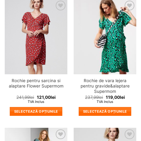
❤
❤
Adauga
Adauga
in
in
wishlist!
wishlist!
Rochie pentru sarcina si
Rochie de vara lejera
alaptare Flower Supermom
pentru gravide&alaptare
Supermom
241,99
lei
121,00
lei
237,99
lei
119,00
lei
TVA Inclus
TVA Inclus
SELECTEAZĂ OPȚIUNILE
SELECTEAZĂ OPȚIUNILE
Acest
Acest
produs
produs
are
are
mai
mai