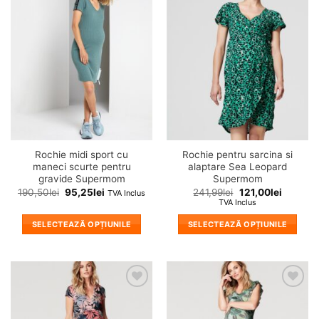
❤
❤
multe
multe
Adauga
Adauga
variații.
variații.
in
in
wishlist!
wishlist!
Opțiunile
Opțiunile
pot
pot
fi
fi
alese
alese
în
în
pagina
pagina
produsului.
produsului.
Rochie midi sport cu
Rochie pentru sarcina si
maneci scurte pentru
alaptare Sea Leopard
gravide Supermom
Supermom
190,50
lei
95,25
lei
241,99
lei
121,00
lei
TVA Inclus
TVA Inclus
SELECTEAZĂ OPȚIUNILE
SELECTEAZĂ OPȚIUNILE
Acest
Acest
produs
produs
are
are
mai
mai
❤
❤
multe
multe
Adauga
Adauga
variații.
variații.
in
in