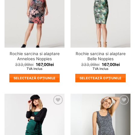
wishlist!
wishlist!
Opțiunile
Opțiunile
pot
pot
fi
fi
alese
alese
în
în
pagina
pagina
produsului.
produsului.
Rochie sarcina si alaptare
Rochie sarcina si alaptare
Anneloes Noppies
Belle Noppies
333,99
lei
167,00
lei
333,99
lei
167,00
lei
TVA Inclus
TVA Inclus
SELECTEAZĂ OPȚIUNILE
SELECTEAZĂ OPȚIUNILE
Acest
Acest
produs
produs
are
are
mai
mai
❤
❤
multe
multe
Adauga
Adauga
variații.
variații.
in
in
wishlist!
wishlist!
Opțiunile
Opțiunile
pot
pot