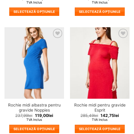
TVA Inclus
TVA Inclus
SELECTEAZĂ OPȚIUNILE
SELECTEAZĂ OPȚIUNILE
Acest
Acest
produs
produs
are
are
mai
mai
❤
❤
multe
multe
Adauga
Adauga
variații.
variații.
in
in
wishlist!
wishlist!
Opțiunile
Opțiunile
pot
pot
fi
fi
alese
alese
în
în
pagina
pagina
produsului.
produsului.
Rochie midi albastra pentru
Rochie midi pentru gravide
gravide Noppies
Esprit
237,99
lei
119,00
lei
285,49
lei
142,75
lei
TVA Inclus
TVA Inclus
SELECTEAZĂ OPȚIUNILE
SELECTEAZĂ OPȚIUNILE