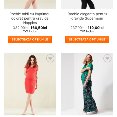
produsului.
produsului.
Rochie midi cu imprimeu
Rochie eleganta pentru
colorat pentru gravide
gravide Supermom
Noppies
332,99
lei
166,50
lei
237,99
lei
119,00
lei
TVA Inclus
TVA Inclus
SELECTEAZĂ OPȚIUNILE
SELECTEAZĂ OPȚIUNILE
Acest
Acest
produs
produs
are
are
mai
mai
❤
❤
multe
multe
Adauga
Adauga
variații.
variații.
in
in
wishlist!
wishlist!
Opțiunile
Opțiunile
pot
pot
fi
fi
alese
alese
în
în
pagina
pagina
produsului.
produsului.