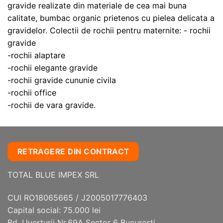
pot
gravide realizate din materiale de cea mai buna
fi
calitate, bumbac organic prietenos cu pielea delicata a
alese
gravidelor. Colectii de rochii pentru maternite: - rochii
în
gravide
pagina
produsului.
-rochii alaptare
-rochii elegante gravide
-rochii gravide cununie civila
-rochii office
-rochii de vara gravide.
RETRAGERE DIN CONTRACT
TOTAL BLUE IMPEX SRL
CUI RO18065665 / J2005017776403
Capital social: 75.000 lei
Bd. Uverturii Nr.69A Sector 6 Bucuresti