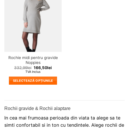
Adauga
variații.
variații.
in
wishlist!
Opțiunile
Opțiunile
pot
pot
fi
fi
alese
alese
în
în
pagina
pagina
produsului.
produsului.
Rochie midi pentru gravide
Noppies
332,99
lei
166,50
lei
TVA Inclus
SELECTEAZĂ OPȚIUNILE
Acest
produs
are
mai
Rochii gravide & Rochii alaptare
multe
In cea mai frumoasa perioada din viata ta alege sa te
variații.
Opțiunile
simti confortabil si in ton cu tendintele. Alege rochii de