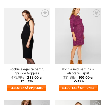
Acest
Acest
produs
produs
are
are
mai
mai
❤
❤
multe
multe
Adauga
Adauga
variații.
variații.
in
in
wishlist!
wishlist!
Opțiunile
Opțiunile
pot
pot
fi
fi
alese
alese
în
în
pagina
pagina
produsului.
produsului.
Rochie eleganta pentru
Rochie midi sarcina si
gravide Noppies
alaptare Esprit
475,99
lei
238,00
lei
331,99
lei
166,00
lei
TVA Inclus
TVA Inclus
SELECTEAZĂ OPȚIUNILE
SELECTEAZĂ OPȚIUNILE
Acest
Acest
produs
produs
are
are