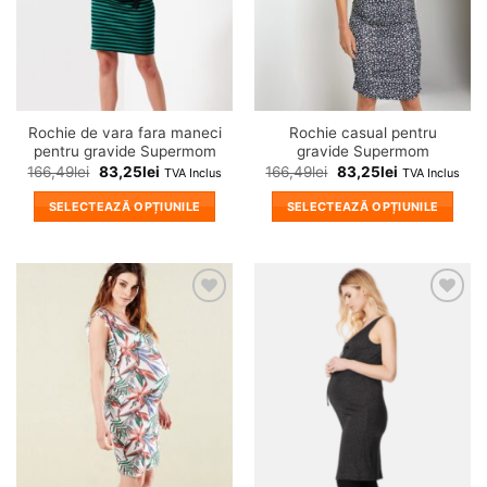
fi
fi
alese
alese
în
în
pagina
pagina
produsului.
produsului.
Rochie de vara fara maneci
Rochie casual pentru
pentru gravide Supermom
gravide Supermom
166,49
lei
83,25
lei
166,49
lei
83,25
lei
TVA Inclus
TVA Inclus
SELECTEAZĂ OPȚIUNILE
SELECTEAZĂ OPȚIUNILE
Acest
Acest
produs
produs
are
are
mai
mai
❤
❤
multe
multe
Adauga
Adauga
variații.
variații.
in
in
wishlist!
wishlist!
Opțiunile
Opțiunile
pot
pot
fi
fi
alese
alese
în
în
pagina
pagina