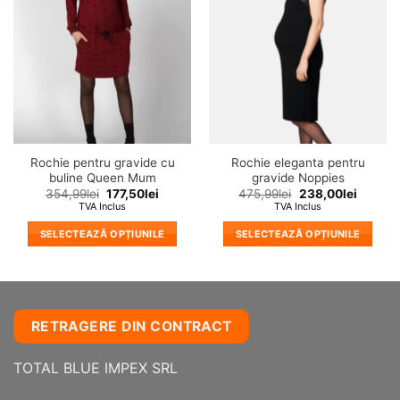
in
in
wishlist!
wishlist!
Opțiunile
Opțiunile
pot
pot
fi
fi
alese
alese
în
în
pagina
pagina
produsului.
produsului.
Rochie pentru gravide cu
Rochie eleganta pentru
buline Queen Mum
gravide Noppies
354,99
lei
177,50
lei
475,99
lei
238,00
lei
TVA Inclus
TVA Inclus
SELECTEAZĂ OPȚIUNILE
SELECTEAZĂ OPȚIUNILE
Acest
Acest
produs
produs
are
are
mai
mai
RETRAGERE DIN CONTRACT
multe
multe
variații.
variații.
TOTAL BLUE IMPEX SRL
Opțiunile
Opțiunile
pot
pot