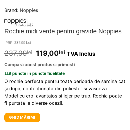
Brand:
Noppies
Rochie midi verde pentru gravide Noppies
PRP: 237.99 Lei
237,99
119,00
lei
lei
TVA Inclus
Cumpara acest produs si primesti
119 puncte
in puncte fidelitate
O rochie perfecta pentru toata perioada de sarcina cat
şi dupa, confecţionata din poliester si vascoza.
Model cu croi avantajos si lejer pe trup. Rochia poate
fi purtata la diverse ocazii.
GHID MĂRIMI