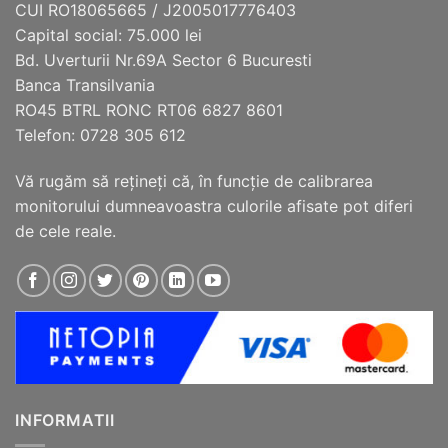
fi
fi
CUI RO18065665 / J2005017776403
alese
alese
Capital social: 75.000 lei
în
în
Bd. Uverturii Nr.69A Sector 6 Bucuresti
pagina
pagina
Banca Transilvania
produsului.
produsului.
RO45 BTRL RONC RT06 6827 8601
Telefon: 0728 305 612
Vă rugăm să reţineţi că, în funcţie de calibrarea
monitorului dumneavoastra culorile afisate pot diferi
de cele reale.
INFORMATII