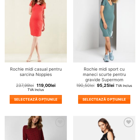
❤
❤
Adauga
Adauga
in
in
wishlist!
wishlist!
Rochie midi casual pentru
Rochie midi sport cu
sarcina Noppies
maneci scurte pentru
gravide Supermom
237,99
lei
119,00
lei
190,50
lei
95,25
lei
TVA Inclus
TVA Inclus
SELECTEAZĂ OPȚIUNILE
SELECTEAZĂ OPȚIUNILE
Acest
Acest
produs
produs
are
are
mai
mai
❤
❤
multe
multe
Adauga
Adauga
variații.
variații.