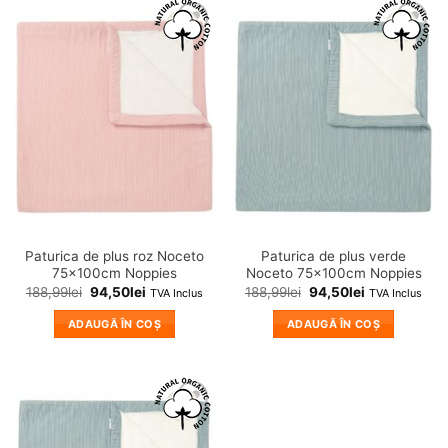
❤
❤
Adauga
Adauga
in
in
wishlist!
wishlist!
Paturica de plus roz Noceto
Paturica de plus verde
75x100cm Noppies
Noceto 75x100cm Noppies
188,99
lei
94,50
lei
188,99
lei
94,50
lei
TVA Inclus
TVA Inclus
ADAUGĂ ÎN COȘ
ADAUGĂ ÎN COȘ
❤
Adauga