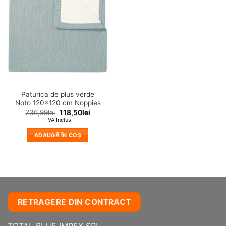
in
wishlist!
Paturica de plus verde
Noto 120×120 cm Noppies
236,99
lei
118,50
lei
TVA Inclus
ADAUGĂ ÎN COȘ
RETRAGERE DIN CONTRACT
TOTAL BLUE IMPEX SRL