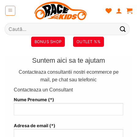
Skip
to
content
Caută
după:
BONUS SHOP
OUTLET %%
Suntem aici sa te ajutam
Contacteaza consultantii nostri ecommerce pe
mail, pe chat sau telefonic
Contacteaza un Consultant
Nume Prenume (*)
Adresa de email (*)