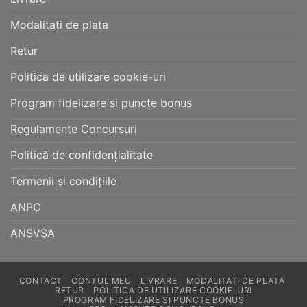
Modalitati de plata
Retur
Politica de utilizare cookie-uri
Program fidelizare si puncte bonus
Regulamente Concursuri
Politică de confidențialitate
Termenii și condițiile
ANPC
ANSVSA
CONTACT
CONTUL MEU
LIVRARE
MODALITATI DE PLATA
RETUR
POLITICA DE UTILIZARE COOKIE-URI
PROGRAM FIDELIZARE SI PUNCTE BONUS