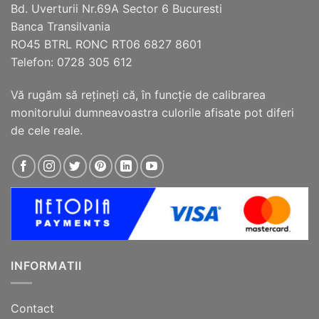
Bd. Uverturii Nr.69A Sector 6 Bucuresti
pagina
pagina
Banca Transilvania
produsului.
produsului.
RO45 BTRL RONC RT06 6827 8601
Telefon: 0728 305 612
Vă rugăm să reţineţi că, în funcţie de calibrarea
monitorului dumneavoastra culorile afisate pot diferi
de cele reale.
INFORMATII
Contact