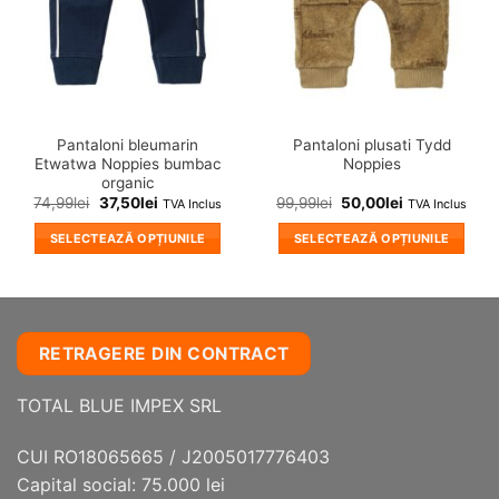
fi
alese
în
pagina
produsului.
Pantaloni bleumarin
Pantaloni plusati Tydd
Etwatwa Noppies bumbac
Noppies
organic
74,99
lei
37,50
lei
99,99
lei
50,00
lei
TVA Inclus
TVA Inclus
SELECTEAZĂ OPȚIUNILE
SELECTEAZĂ OPȚIUNILE
Acest
Acest
produs
produs
are
are
mai
mai
RETRAGERE DIN CONTRACT
multe
multe
variații.
variații.
TOTAL BLUE IMPEX SRL
Opțiunile
Opțiunile
pot
pot
fi
fi
CUI RO18065665 / J2005017776403
alese
alese
Capital social: 75.000 lei
în
în