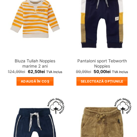
Adauga
Adauga
in
in
wishlist!
wishlist!
Bluza Tullah Noppies
Pantaloni sport Tebworth
marime 2 ani
Noppies
124,99
lei
62,50
lei
99,99
lei
50,00
lei
TVA Inclus
TVA Inclus
ADAUGĂ ÎN COȘ
SELECTEAZĂ OPȚIUNILE
Acest
produs
are
mai
❤
❤
multe
Adauga
Adauga
variații.
in
in
wishlist!
wishlist!
Opțiunile
pot