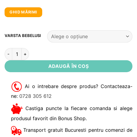
GHID MĂRIMI
Alternative:
VARSTA BEBELUSI
Cantitate Bluza bebe, bumbac organic, cu nasturi Toronto No
ADAUGĂ ÎN COȘ
Ai o intrebare despre produs? Contacteaza-
ne:
0728 305 612
Castiga puncte la fiecare comanda si alege
produsul favorit din Bonus Shop.
Transport gratuit Bucuresti pentru comenzi de