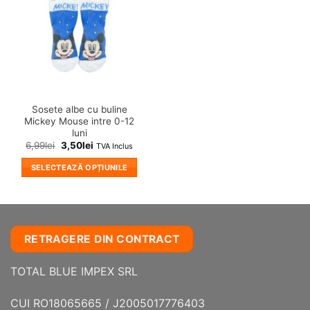
pot
fi
alese
în
pagina
produsului.
Sosete albe cu buline
Mickey Mouse intre 0-12
luni
6,99
lei
3,50
lei
TVA Inclus
SELECTEAZĂ OPȚIUNILE
Acest
produs
are
mai
RETRAGERE DIN CONTRACT
multe
variații.
TOTAL BLUE IMPEX SRL
Opțiunile
pot
fi
CUI RO18065665 / J2005017776403