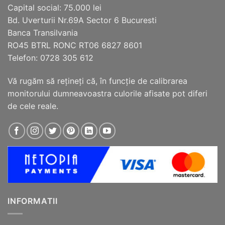
alese
Capital social: 75.000 lei
în
Bd. Uverturii Nr.69A Sector 6 Bucuresti
pagina
Banca Transilvania
produsului.
RO45 BTRL RONC RT06 6827 8601
Telefon: 0728 305 612
Vă rugăm să reţineţi că, în funcţie de calibrarea
monitorului dumneavoastra culorile afisate pot diferi
de cele reale.
INFORMATII