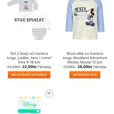
❤
❤
Adauga
Adauga
in
in
wishlist!
wishlist!
STOC EPUIZAT
Set 2 body-uri maneca
Bluza alba cu maneca
lunga „Ladies, here I come”
lunga Woodland Adventure
intre 6-18 luni
Mickey Mouse 12 luni
43,99
lei
22,00
lei
51,99
lei
26,00
lei
TVA Inclus
TVA Inclus
SELECTEAZĂ OPȚIUNILE
ADAUGĂ ÎN COȘ
Acest
produs
are
mai
❤
multe
Adauga
variații.
in
wishlist!
Opțiunile