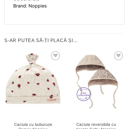
Brand: Noppies
S-AR PUTEA SĂ-ȚI PLACĂ ȘI…
❤
❤
Adauga
Adauga
in
in
wishlist!
wishlist!
Caciula cu buburuze
Caciula reversibila cu