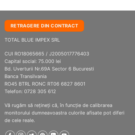
Acest
Acest
produs
produs
are
are
mai
mai
RETRAGERE DIN CONTRACT
multe
multe
variații.
variații.
TOTAL BLUE IMPEX SRL
Opțiunile
Opțiunile
pot
pot
fi
fi
CUI RO18065665 / J2005017776403
alese
alese
Capital social: 75.000 lei
în
în
Bd. Uverturii Nr.69A Sector 6 Bucuresti
pagina
pagina
Banca Transilvania
produsului.
produsului.
RO45 BTRL RONC RT06 6827 8601
Telefon: 0728 305 612
Vă rugăm să reţineţi că, în funcţie de calibrarea
monitorului dumneavoastra culorile afisate pot diferi
de cele reale.