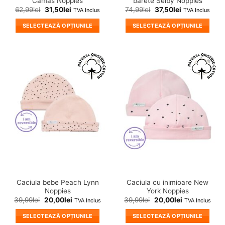
Camas Noppies
barete Selby Noppies
62,99
lei
31,50
lei
74,99
lei
37,50
lei
TVA Inclus
TVA Inclus
SELECTEAZĂ OPȚIUNILE
SELECTEAZĂ OPȚIUNILE
Acest
Acest
produs
produs
are
are
mai
mai
❤
❤
multe
multe
Adauga
Adauga
variații.
variații.
in
in
wishlist!
wishlist!
Opțiunile
Opțiunile
pot
pot
fi
fi
alese
alese
în
în
pagina
pagina
produsului.
produsului.
Caciula bebe Peach Lynn
Caciula cu inimioare New
Noppies
York Noppies
39,99
lei
20,00
lei
39,99
lei
20,00
lei
TVA Inclus
TVA Inclus
SELECTEAZĂ OPȚIUNILE
SELECTEAZĂ OPȚIUNILE