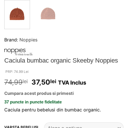
Brand:
Noppies
Caciula bumbac organic Skeeby Noppies
PRP: 74.99 Lei
74,99
37,50
lei
lei
TVA Inclus
Cumpara acest produs si primesti
37 puncte
in puncte fidelitate
Caciula pentru bebelusi din bumbac organic.
Alternative:
VARSTA BEBELUSI