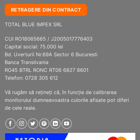
mai
mai
RETRAGERE DIN CONTRACT
multe
multe
variații.
variații.
TOTAL BLUE IMPEX SRL
Opțiunile
Opțiunile
pot
pot
fi
fi
CUI RO18065665 / J2005017776403
alese
alese
Capital social: 75.000 lei
în
în
Bd. Uverturii Nr.69A Sector 6 Bucuresti
pagina
pagina
Banca Transilvania
produsului.
produsului.
RO45 BTRL RONC RT06 6827 8601
Telefon: 0728 305 612
Vă rugăm să reţineţi că, în funcţie de calibrarea
monitorului dumneavoastra culorile afisate pot diferi
de cele reale.