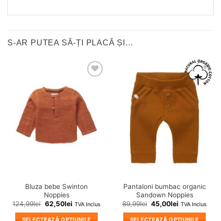
S-AR PUTEA SĂ-ȚI PLACĂ ȘI…
❤
❤
Adauga
Adauga
in
in
wishlist!
wishlist!
Bluza bebe Swinton
Pantaloni bumbac organic
Noppies
Sandown Noppies
124,99
lei
62,50
lei
89,99
lei
45,00
lei
TVA Inclus
TVA Inclus
SELECTEAZĂ OPȚIUNILE
SELECTEAZĂ OPȚIUNILE