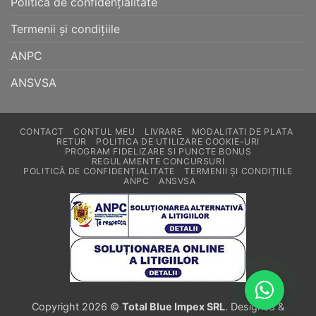
Politică de confidențialitate
Termenii și condițiile
ANPC
ANSVSA
CONTACT
CONTUL MEU
LIVRARE
MODALITATI DE PLATA
RETUR
POLITICA DE UTILIZARE COOKIE-URI
PROGRAM FIDELIZARE SI PUNCTE BONUS
REGULAMENTE CONCURSURI
POLITICĂ DE CONFIDENȚIALITATE
TERMENII ȘI CONDIȚIILE
ANPC
ANSVSA
Copyright 2026 ©
Total Blue Impex SRL
. Designed &