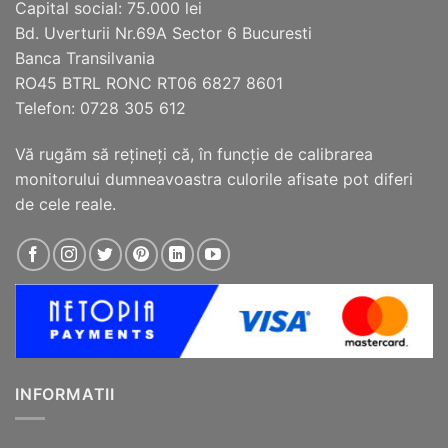
Capital social: 75.000 lei
în
în
Bd. Uverturii Nr.69A Sector 6 Bucuresti
pagina
pagina
Banca Transilvania
produsului.
produsului.
RO45 BTRL RONC RT06 6827 8601
Telefon: 0728 305 612
Vă rugăm să reţineţi că, în funcţie de calibrarea
monitorului dumneavoastra culorile afisate pot diferi
de cele reale.
INFORMATII