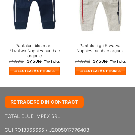
pot
pot
fi
fi
alese
alese
în
în
pagina
pagina
produsului.
produsului.
Pantaloni bleumarin
Pantaloni gri Etwatwa
Etwatwa Noppies bumbac
Noppies bumbac organic
organic
74,99
lei
37,50
lei
74,99
lei
37,50
lei
TVA Inclus
TVA Inclus
SELECTEAZĂ OPȚIUNILE
SELECTEAZĂ OPȚIUNILE
Acest
Acest
produs
produs
are
are
mai
mai
RETRAGERE DIN CONTRACT
multe
multe
variații.
variații.
TOTAL BLUE IMPEX SRL
Opțiunile
Opțiunile
pot
pot
fi
fi
CUI RO18065665 / J2005017776403
alese
alese