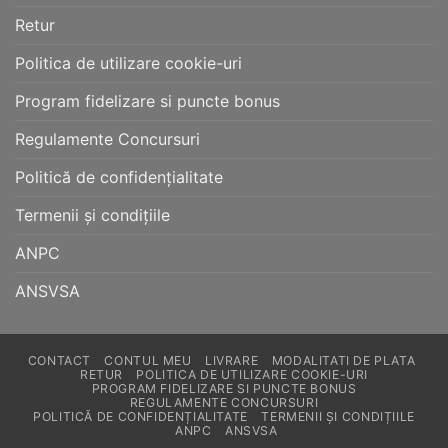
Retur
Politica de utilizare cookie-uri
Program fidelizare si puncte bonus
Regulamente Concursuri
Politică de confidențialitate
Termenii și condițiile
ANPC
ANSVSA
CONTACT
CONTUL MEU
LIVRARE
MODALITATI DE PLATA
RETUR
POLITICA DE UTILIZARE COOKIE-URI
PROGRAM FIDELIZARE SI PUNCTE BONUS
REGULAMENTE CONCURSURI
POLITICĂ DE CONFIDENȚIALITATE
TERMENII ȘI CONDIȚIILE
ANPC
ANSVSA