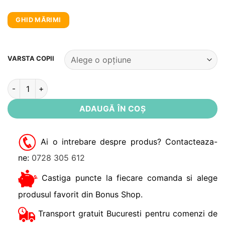
GHID MĂRIMI
Alternative:
VARSTA COPII
Cantitate Cardigan copii fermoar French Terry DjDutchjeans 1
ADAUGĂ ÎN COȘ
Ai o intrebare despre produs? Contacteaza-
ne:
0728 305 612
Castiga puncte la fiecare comanda si alege
produsul favorit din Bonus Shop.
Transport gratuit Bucuresti pentru comenzi de