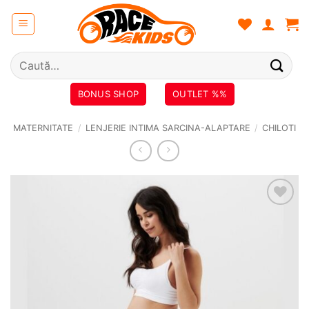
Skip
to
content
Caută
după:
BONUS SHOP
OUTLET %%
MATERNITATE
/
LENJERIE INTIMA SARCINA-ALAPTARE
/
CHILOTI
❤
Adauga
in
wishlist!