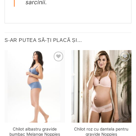
sarcinii.
S-AR PUTEA SĂ-ȚI PLACĂ ȘI…
❤
❤
Adauga
Adauga
in
in
wishlist!
wishlist!
Chilot albastru gravide
Chilot roz cu dantela pentru
bumbac Melange Noppies
gravide Noppies