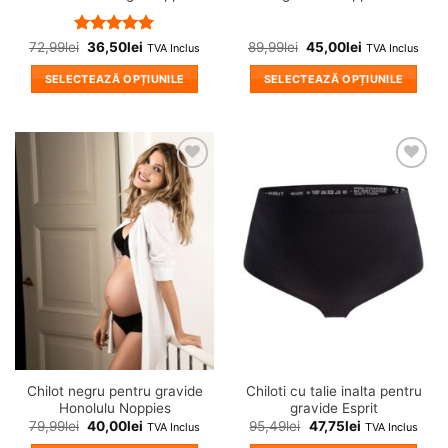
Evaluat la
72,99
lei
36,50
lei
89,99
lei
45,00
lei
TVA Inclus
TVA Inclus
5
din 5
SELECTEAZĂ OPȚIUNILE
SELECTEAZĂ OPȚIUNILE
Acest
Acest
produs
produs
are
are
mai
mai
❤
❤
multe
multe
Adauga
Adauga
variații.
variații.
in
in
wishlist!
wishlist!
Opțiunile
Opțiunile
pot
pot
fi
fi
alese
alese
în
în
pagina
pagina
produsului.
produsului.
Chilot negru pentru gravide
Chiloti cu talie inalta pentru
Honolulu Noppies
gravide Esprit
79,99
lei
40,00
lei
95,49
lei
47,75
lei
TVA Inclus
TVA Inclus