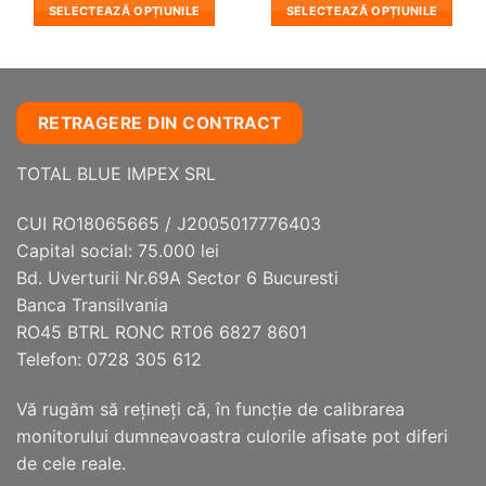
SELECTEAZĂ OPȚIUNILE
SELECTEAZĂ OPȚIUNILE
Acest
Acest
produs
produs
are
are
mai
mai
RETRAGERE DIN CONTRACT
multe
multe
variații.
variații.
TOTAL BLUE IMPEX SRL
Opțiunile
Opțiunile
pot
pot
fi
fi
CUI RO18065665 / J2005017776403
alese
alese
Capital social: 75.000 lei
în
în
Bd. Uverturii Nr.69A Sector 6 Bucuresti
pagina
pagina
Banca Transilvania
produsului.
produsului.
RO45 BTRL RONC RT06 6827 8601
Telefon: 0728 305 612
Vă rugăm să reţineţi că, în funcţie de calibrarea
monitorului dumneavoastra culorile afisate pot diferi
de cele reale.