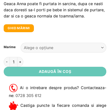
Geaca Anna poate fi purtata in sarcina, dupa ce nasti
daca doresti sa-l porti pe bebe in sistemul de purtare,
dar si ca o geaca normala de toamna/iarna.
GHID MĂRIMI
Alternative:
Marime
Cantitate Geaca pentru gravide 3in1 bleumarin New Anna Nop
ADAUGĂ ÎN COȘ
Ai o intrebare despre produs? Contacteaza-
ne:
0728 305 612
Castiga puncte la fiecare comanda si alege