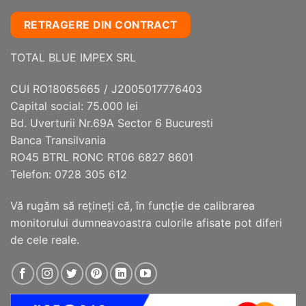
mai
RETRAGERE DIN CONTRACT
multe
variații.
TOTAL BLUE IMPEX SRL
Opțiunile
pot
fi
CUI RO18065665 / J2005017776403
alese
Capital social: 75.000 lei
în
Bd. Uverturii Nr.69A Sector 6 Bucuresti
pagina
Banca Transilvania
produsului.
RO45 BTRL RONC RT06 6827 8601
Telefon: 0728 305 612
Vă rugăm să reţineţi că, în funcţie de calibrarea
monitorului dumneavoastra culorile afisate pot diferi
de cele reale.