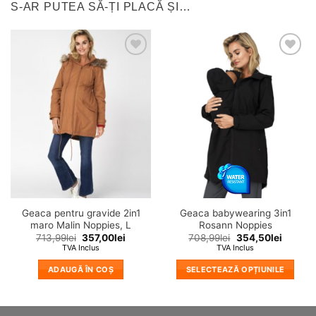
S-AR PUTEA SĂ-ȚI PLACĂ ȘI…
❤
❤
Adauga
Adauga
in
in
wishlist!
wishlist!
Geaca pentru gravide 2in1
Geaca babywearing 3in1
maro Malin Noppies, L
Rosann Noppies
713,99
lei
357,00
lei
708,99
lei
354,50
lei
TVA Inclus
TVA Inclus
ADAUGĂ ÎN COȘ
SELECTEAZĂ OPȚIUNILE
Acest
produs
are