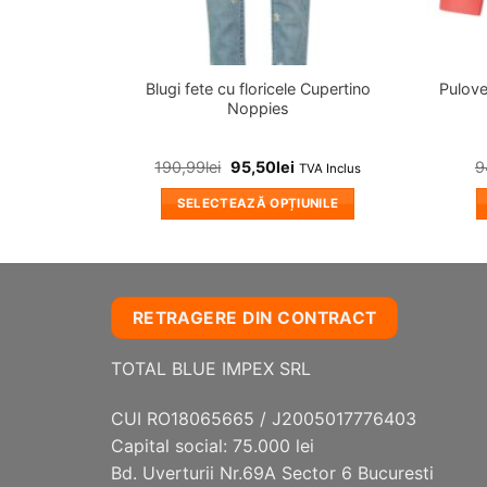
Blugi fete cu floricele Cupertino
Pulov
Noppies
190,99
lei
95,50
lei
9
TVA Inclus
SELECTEAZĂ OPȚIUNILE
Acest
produs
are
mai
RETRAGERE DIN CONTRACT
multe
variații.
TOTAL BLUE IMPEX SRL
Opțiunile
pot
CUI RO18065665 / J2005017776403
fi
Capital social: 75.000 lei
alese
Bd. Uverturii Nr.69A Sector 6 Bucuresti
în