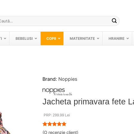
ută
pă:
I
BEBELUSI
COPII
MATERNITATE
HRANIRE
Brand:
Noppies
❤
Adauga
in
Jacheta primavara fete 
wishlist!
PRP: 299.99 Lei
Evaluat la
(O recenzie client)