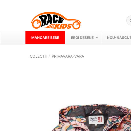
Skip
to
content
Ca
du
MANCARE BEBE
EROI DESENE
NOU-NASCUT
COLECTII
/
PRIMAVARA-VARA