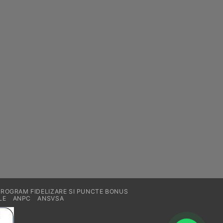
pagina
produsului.
PROGRAM FIDELIZARE SI PUNCTE BONUS
LE
ANPC
ANSVSA