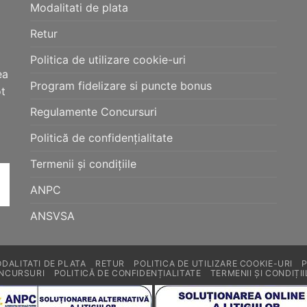
Modalitati de plata
pagina
pagina
produsului.
produsului.
Retur
Politica de utilizare cookie-uri
ea
Program fidelizare si puncte bonus
ot
Regulamente Concursuri
Politică de confidențialitate
Termenii și condițiile
ANPC
ANSVSA
DALITATI DE PLATA
RETUR
POLITICA DE UTILIZARE COOKIE-URI
NCURSURI
POLITICĂ DE CONFIDENȚIALITATE
TERMENII ȘI CONDIȚII