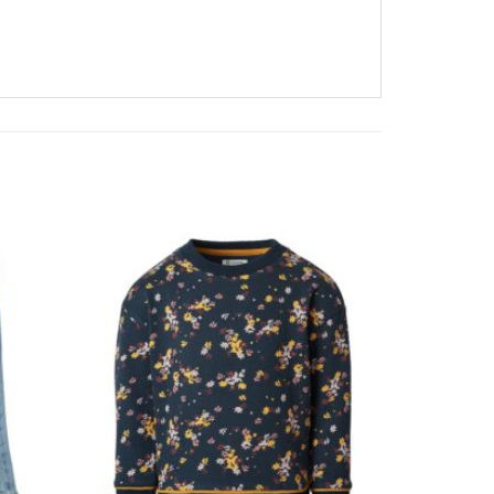
❤
❤
Adauga
Adauga
in
in
wishlist!
wishlist!