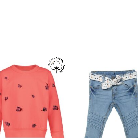
❤
Adauga
in
wishlist!