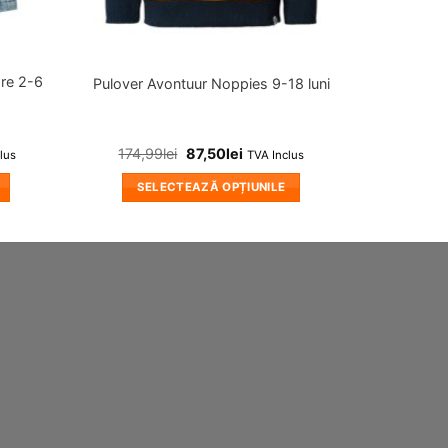
are 2-6
Pulover Avontuur Noppies 9-18 luni
174,99
lei
87,50
lei
lus
TVA Inclus
SELECTEAZĂ OPȚIUNILE
Acest
produs
are
mai
multe
variații.
Opțiunile
pot
fi
alese
în