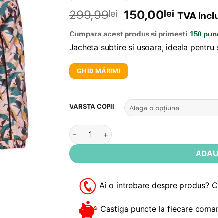
5
din 5 pe
baza unei
299,99
150,00
lei
lei
TVA Incl
singure
evaluări
Cumpara acest produs si primesti
150 pun
Jacheta subtire si usoara, ideala pentru
GHID MĂRIMI
Alternative:
VARSTA COPII
Cantitate Jacheta primavara fete Lakson N
ADAU
Ai o intrebare despre produs? 
Castiga puncte la fiecare coman