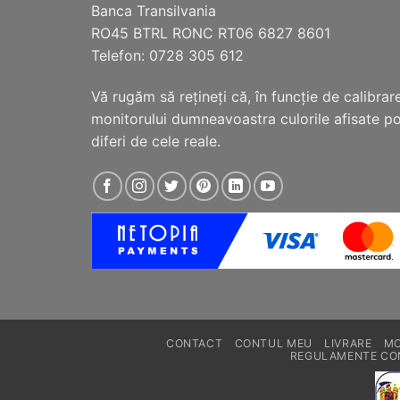
Banca Transilvania
pagina
RO45 BTRL RONC RT06 6827 8601
produsului.
Telefon: 0728 305 612
Vă rugăm să reţineţi că, în funcţie de calibrar
monitorului dumneavoastra culorile afisate p
diferi de cele reale.
CONTACT
CONTUL MEU
LIVRARE
MO
REGULAMENTE CO