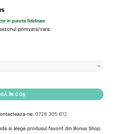
us
cte
in puncte fidelitate
 sezonul primvara/vara.
oppies
GĂ ÎN COȘ
Contacteaza-ne:
0728 305 612
da si alege produsul favorit din Bonus Shop.