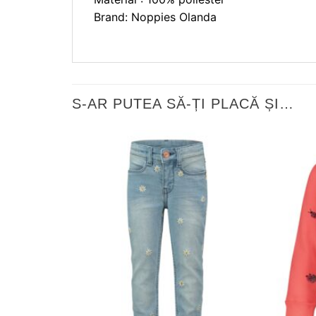
Brand: Noppies Olanda
S-AR PUTEA SĂ-ȚI PLACĂ ȘI…
❤
Adauga
in
wishlist!