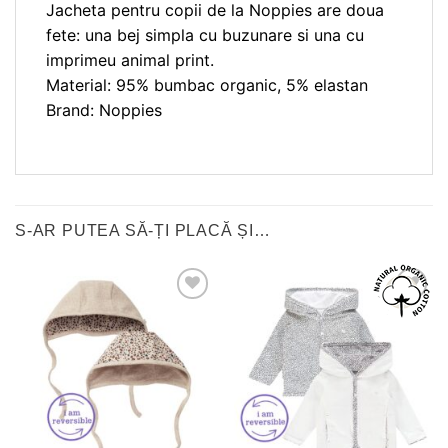
Jacheta pentru copii de la Noppies are doua
fete: una bej simpla cu buzunare si una cu
imprimeu animal print.
Material: 95% bumbac organic, 5% elastan
Brand: Noppies
S-AR PUTEA SĂ-ȚI PLACĂ ȘI…
❤
❤
Adauga
Adauga
in
in
wishlist!
wishlist!