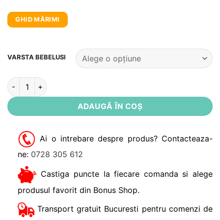
GHID MĂRIMI
Alternative:
VARSTA BEBELUSI
Cantitate Jacheta reversibila bebe Smethwick Noppies
ADAUGĂ ÎN COȘ
Ai o intrebare despre produs? Contacteaza-
ne:
0728 305 612
Castiga puncte la fiecare comanda si alege
produsul favorit din Bonus Shop.
Transport gratuit Bucuresti pentru comenzi de