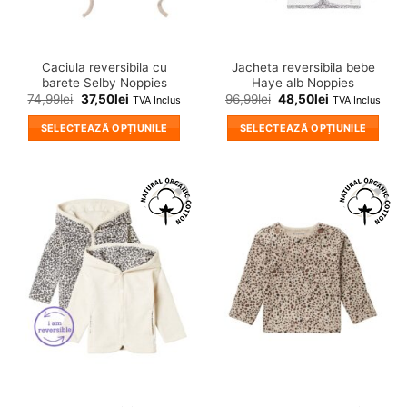
Caciula reversibila cu
Jacheta reversibila bebe
barete Selby Noppies
Haye alb Noppies
74,99
lei
37,50
lei
96,99
lei
48,50
lei
TVA Inclus
TVA Inclus
SELECTEAZĂ OPȚIUNILE
SELECTEAZĂ OPȚIUNILE
Acest
Acest
produs
produs
are
are
mai
mai
❤
❤
multe
multe
Adauga
Adauga
variații.
variații.
in
in
wishlist!
wishlist!
Opțiunile
Opțiunile
pot
pot
fi
fi
alese
alese
în
în
pagina
pagina
produsului.
produsului.