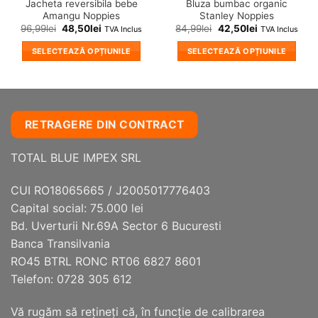
Jacheta reversibila bebe
Bluza bumbac organic
Amangu Noppies
Stanley Noppies
96,99
lei
48,50
lei
84,99
lei
42,50
lei
TVA Inclus
TVA Inclus
SELECTEAZĂ OPȚIUNILE
SELECTEAZĂ OPȚIUNILE
Acest
Acest
produs
produs
are
are
mai
mai
RETRAGERE DIN CONTRACT
multe
multe
variații.
variații.
TOTAL BLUE IMPEX SRL
Opțiunile
Opțiunile
pot
pot
fi
fi
CUI RO18065665 / J2005017776403
alese
alese
Capital social: 75.000 lei
în
în
Bd. Uverturii Nr.69A Sector 6 Bucuresti
pagina
pagina
Banca Transilvania
produsului.
produsului.
RO45 BTRL RONC RT06 6827 8601
Telefon: 0728 305 612
Vă rugăm să reţineţi că, în funcţie de calibrarea