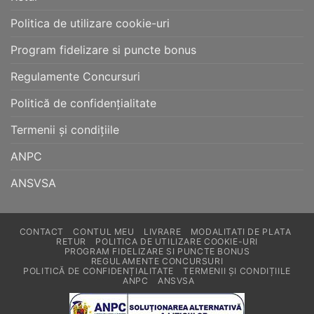
Politica de utilizare cookie-uri
Program fidelizare si puncte bonus
Regulamente Concursuri
Politică de confidențialitate
Termenii și condițiile
ANPC
ANSVSA
CONTACT
CONTUL MEU
LIVRARE
MODALITATI DE PLATA
RETUR
POLITICA DE UTILIZARE COOKIE-URI
PROGRAM FIDELIZARE SI PUNCTE BONUS
REGULAMENTE CONCURSURI
POLITICĂ DE CONFIDENȚIALITATE
TERMENII ȘI CONDIȚIILE
ANPC
ANSVSA