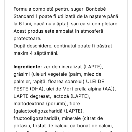
Formula completă pentru sugari Bonbébé
Standard 1 poate fi utilizată de la naștere până
la 6 luni, dacă nu alăptați sau ca si completare.
Acest produs este ambalat în atmosferă
protectoare.
După deschidere, conținutul poate fi păstrat
maxim 4 săptămâni.
Ingrediente:
zer demineralizat (LAPTE),
grăsimi (uleiuri vegetale (palm, miez de
palmier, rapiță, floarea soarelui) ULEI DE
PESTE (DHA), ulei de Mortierella alpina (AA)),
LAPTE degresat, lactoză (LAPTE),
maltodextrină (porumb), fibre
(galactooligozaharidă (LAPTE),
fructooligozaharidă), minerale (citrat de
potasiu, fosfat de calciu, carbonat de calciu,