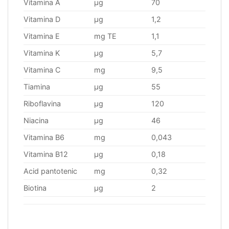
Vitamina A
μg
70
Vitamina D
μg
1,2
Vitamina E
mg TE
1,1
Vitamina K
μg
5,7
Vitamina C
mg
9,5
Tiamina
μg
55
Riboflavina
μg
120
Niacina
μg
46
Vitamina B6
mg
0,043
Vitamina B12
μg
0,18
Acid pantotenic
mg
0,32
Biotina
μg
2