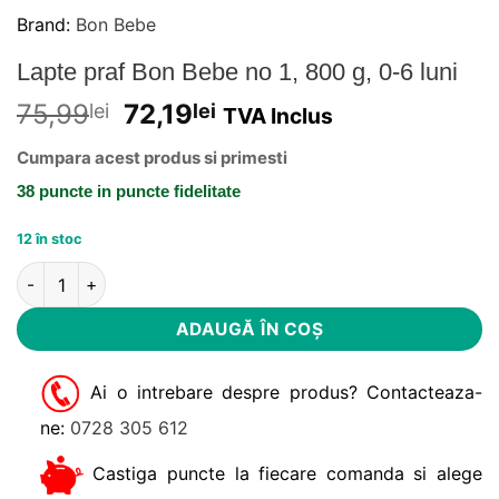
Brand:
Bon Bebe
Lapte praf Bon Bebe no 1, 800 g, 0-6 luni
75,99
72,19
lei
lei
TVA Inclus
Cumpara acest produs si primesti
38 puncte
in puncte fidelitate
12 în stoc
Cantitate Lapte praf Bon Bebe no 1, 800 g, 0-6 luni
Alternative:
ADAUGĂ ÎN COȘ
Ai o intrebare despre produs? Contacteaza-
ne:
0728 305 612
Castiga puncte la fiecare comanda si alege