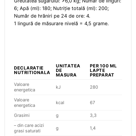
Greutatea sugarului: >6,0 kg; Numar de linguri:
6; Apă (ml): 180; Nutriție totală (ml): 200;
Număr de hrăniri pe 24 de ore: 4.
1 lingură de măsurare nivelă = 4,5 grame.
UNITATEA
PER 100 ML
DECLARATIE
DE
LAPTE
NUTRITIONALA
MASURA
PREPARAT
Valoare
kJ
280
energetica
Valoare
kcal
67
energetica
Grasimi
g
3,3
– din care acizi
g
1,4
grasi saturati