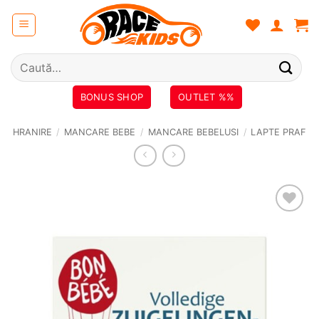
Skip
to
content
Caută
după:
BONUS SHOP
OUTLET %%
HRANIRE
/
MANCARE BEBE
/
MANCARE BEBELUSI
/
LAPTE PRAF
❤
Adauga
in
wishlist!