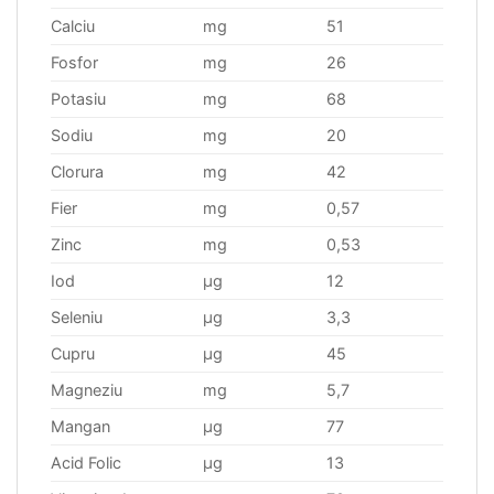
Calciu
mg
51
Fosfor
mg
26
Potasiu
mg
68
Sodiu
mg
20
Clorura
mg
42
Fier
mg
0,57
Zinc
mg
0,53
Iod
μg
12
Seleniu
μg
3,3
Cupru
μg
45
Magneziu
mg
5,7
Mangan
μg
77
Acid Folic
μg
13