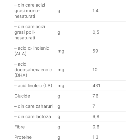
– din care acizi
grasi mono-
g
1,4
nesaturati
– din care acizi
grasi poli-
g
0,5
nesaturati
– acid α-linolenic
mg
59
(ALA)
– acid
docosahexaenoic
mg
10
(DHA)
– acid linoleic (LA)
mg
431
Glucide
g
7,6
– din care zaharuri
g
7
– din care lactoza
g
6,8
Fibre
g
0,6
Proteine
g
1,3