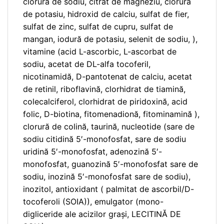
clorură de sodiu, citrat de magneziu, clorură
de potasiu, hidroxid de calciu, sulfat de fier,
sulfat de zinc, sulfat de cupru, sulfat de
mangan, iodură de potasiu, selenit de sodiu, ),
vitamine (acid L-ascorbic, L-ascorbat de
sodiu, acetat de DL-alfa tocoferil,
nicotinamidă, D-pantotenat de calciu, acetat
de retinil, riboflavină, clorhidrat de tiamină,
colecalciferol, clorhidrat de piridoxină, acid
folic, D-biotina, fitomenadionă, fitominamină ),
clorură de colină, taurină, nucleotide (sare de
sodiu citidină 5′-monofosfat, sare de sodiu
uridină 5′-monofosfat, adenozină 5′-
monofosfat, guanozină 5′-monofosfat sare de
sodiu, inozină 5′-monofosfat sare de sodiu),
inozitol, antioxidant ( palmitat de ascorbil/D-
tocoferoli (SOIA)), emulgator (mono-
digliceride ale acizilor grași, LECITINĂ DE