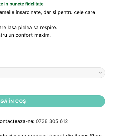
te
in puncte fidelitate
emeile insarcinate, dar si pentru cele care
re lasa pielea sa respire.
entru un confort maxim.
tare Esprit
GĂ ÎN COȘ
Contacteaza-ne:
0728 305 612
da si alege produsul favorit din Bonus Shop.