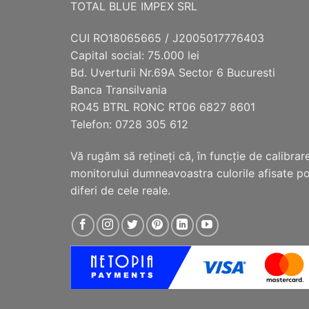
TOTAL BLUE IMPEX SRL
Opțiunile
pot
CUI RO18065665 / J2005017776403
fi
Capital social: 75.000 lei
alese
Bd. Uverturii Nr.69A Sector 6 Bucuresti
în
Banca Transilvania
pagina
RO45 BTRL RONC RT06 6827 8601
produsului.
Telefon: 0728 305 612
Vă rugăm să reţineţi că, în funcţie de calibrar
monitorului dumneavoastra culorile afisate p
diferi de cele reale.