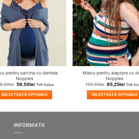
u pentru sarcina cu dantela
Maiou pentru alaptare cu d
Noppies
Noppies
18,99
lei
59,50
lei
190,50
lei
95,25
lei
TVA Inclus
TVA Inc
SELECTEAZĂ OPȚIUNILE
SELECTEAZĂ OPȚIUNILE
Acest
Acest
produs
produs
are
are
mai
mai
INFORMATII
multe
multe
variații.
variații.