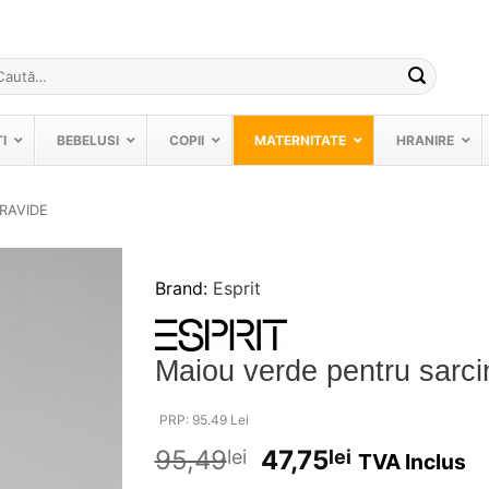
ută
pă:
I
BEBELUSI
COPII
MATERNITATE
HRANIRE
RAVIDE
Brand:
Esprit
❤
Adauga
in
Maiou verde pentru sarcin
wishlist!
PRP: 95.49 Lei
95,49
47,75
lei
lei
TVA Inclus