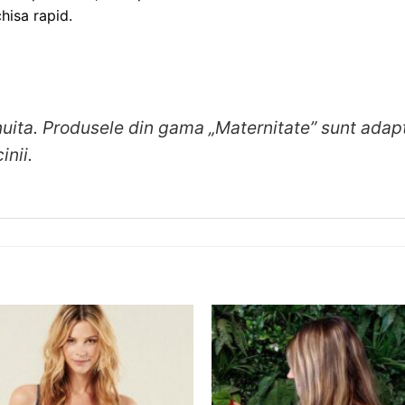
hisa rapid.
uita. Produsele din gama „Maternitate” sunt adapt
nii.
❤
Adauga
in
wishlist!