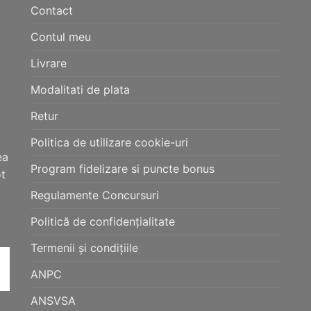
Contact
Opțiunile
Opțiunile
pot
pot
Contul meu
fi
fi
alese
alese
Livrare
în
în
Modalitati de plata
pagina
pagina
produsului.
produsului.
Retur
Politica de utilizare cookie-uri
ea
Program fidelizare si puncte bonus
ot
Regulamente Concursuri
Politică de confidențialitate
Termenii și condițiile
ANPC
ANSVSA