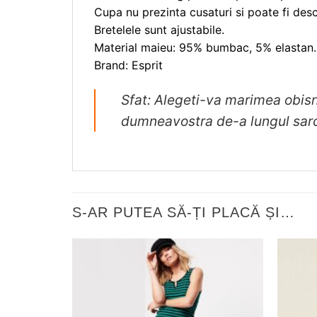
Cupa nu prezinta cusaturi si poate fi desc
Bretelele sunt ajustabile.
Material maieu: 95% bumbac, 5% elastan.
Brand: Esprit
Sfat: Alegeti-va marimea obisn
dumneavostra de-a lungul sarci
S-AR PUTEA SĂ-ȚI PLACĂ ȘI…
❤
Adauga
in
wishlist!