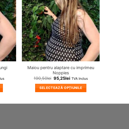
ungi
Maiou pentru alaptare cu imprimeu
Noppies
190,50
lei
95,25
lei
lus
TVA Inclus
SELECTEAZĂ OPȚIUNILE
Acest
produs
are
mai
multe
variații.