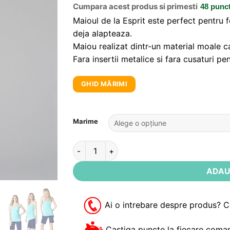
Cumpara acest produs si primesti
48 punc
Maioul de la Esprit este perfect pentru f
deja alapteaza.
Maiou realizat dintr-un material moale ca
Fara insertii metalice si fara cusaturi p
GHID MĂRIMI
Alternative:
Marime
Cantitate Maiou verde pentru sarcina si alap
ADAU
Ai o intrebare despre produs? 
Castiga puncte la fiecare coman