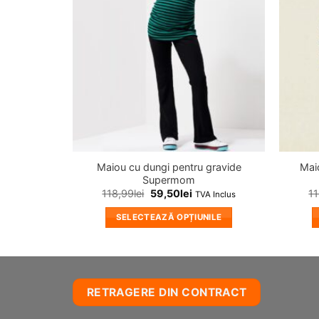
Maiou cu dungi pentru gravide
Maio
Supermom
118,99
lei
59,50
lei
1
TVA Inclus
SELECTEAZĂ OPȚIUNILE
Acest
produs
are
mai
RETRAGERE DIN CONTRACT
multe
variații.