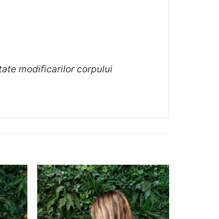
ate modificarilor corpului
❤
❤
Adauga
Adauga
in
in
wishlist!
wishlist!