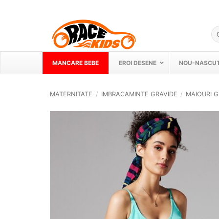
Skip
to
content
Ca
du
MANCARE BEBE
EROI DESENE
NOU-NASCUT
MATERNITATE
/
IMBRACAMINTE GRAVIDE
/
MAIOURI G