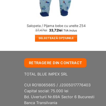
Salopeta / Pijama bebe cu unelte Z54
37,47
lei
33,72
lei
TVA Inclus
SELECTEAZĂ OPȚIUNILE
Acest
produs
are
mai
RETRAGERE DIN CONTRACT
multe
variații.
TOTAL BLUE IMPEX SRL
Opțiunile
pot
CUI RO18065665 / J2005017776403
fi
Capital social: 75.000 lei
alese
Bd. Uverturii Nr.69A Sector 6 Bucuresti
în
Banca Transilvania
pagina