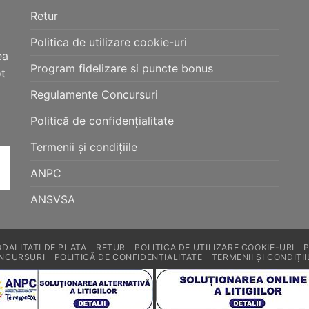
Retur
Politica de utilizare cookie-uri
ea
Program fidelizare si puncte bonus
ot
Regulamente Concursuri
Politică de confidențialitate
Termenii și condițiile
ANPC
ANSVSA
DALITATI DE PLATA
RETUR
POLITICA DE UTILIZARE COOKIE-URI
NCURSURI
POLITICĂ DE CONFIDENȚIALITATE
TERMENII ȘI CONDIȚII