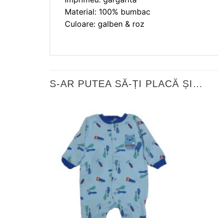
Material: 100% bumbac
Culoare: galben & roz
S-AR PUTEA SĂ-ȚI PLACĂ ȘI…
❤
Adauga
in
wishlist!