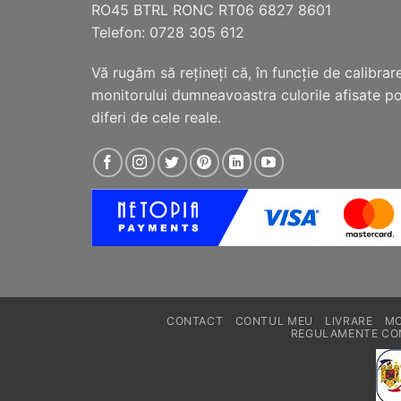
RO45 BTRL RONC RT06 6827 8601
produsului.
Telefon: 0728 305 612
Vă rugăm să reţineţi că, în funcţie de calibrar
monitorului dumneavoastra culorile afisate p
diferi de cele reale.
CONTACT
CONTUL MEU
LIVRARE
MO
REGULAMENTE CO