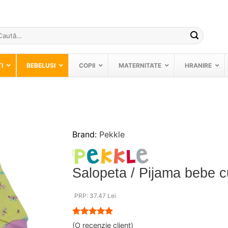
ută
pă:
I
BEBELUSI
COPII
MATERNITATE
HRANIRE
Brand:
Pekkle
❤
Adauga
in
Salopeta / Pijama bebe c
wishlist!
PRP: 37.47 Lei
Evaluat la
(O recenzie client)