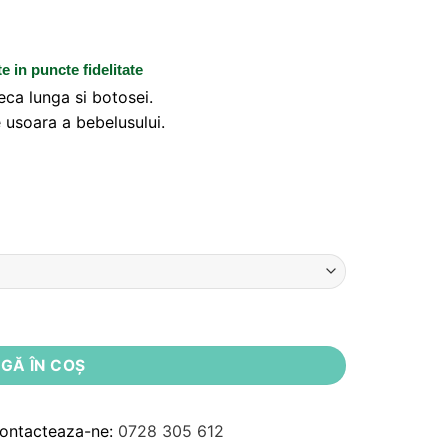
te
in puncte fidelitate
ca lunga si botosei.
 usoara a bebelusului.
ta Z31
GĂ ÎN COȘ
Contacteaza-ne:
0728 305 612