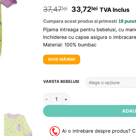
5
din 5 pe
baza unei
37,47
33,72
lei
lei
TVA Inclus
singure
evaluări
Cumpara acest produs si primesti
19 punc
Pijama intreaga pentru bebelusi, cu mane
Inchiderea cu capse asigura o imbracare
Material: 100% bumbac
GHID MĂRIMI
Alternative:
VARSTA BEBELUSI
Cantitate Salopeta / Pijama bebe cu gargari
ADAU
Ai o intrebare despre produs? 