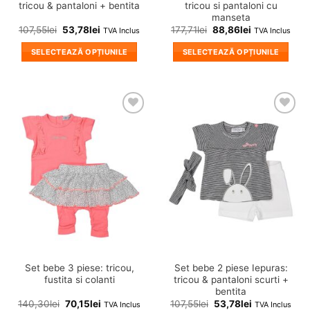
tricou & pantaloni + bentita
tricou si pantaloni cu
manseta
107,55
lei
53,78
lei
177,71
lei
88,86
lei
TVA Inclus
TVA Inclus
SELECTEAZĂ OPȚIUNILE
SELECTEAZĂ OPȚIUNILE
Acest
Acest
produs
produs
are
are
mai
mai
❤
❤
multe
multe
Adauga
Adauga
variații.
variații.
in
in
wishlist!
wishlist!
Opțiunile
Opțiunile
pot
pot
fi
fi
alese
alese
în
în
pagina
pagina
produsului.
produsului.
Set bebe 3 piese: tricou,
Set bebe 2 piese Iepuras:
fustita si colanti
tricou & pantaloni scurti +
bentita
140,30
lei
70,15
lei
107,55
lei
53,78
lei
TVA Inclus
TVA Inclus