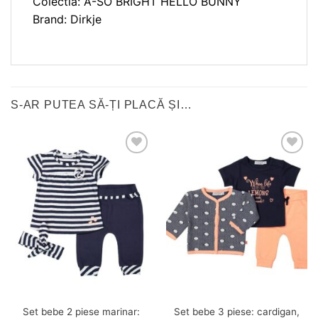
Colectia: A-SO BRIGHT HELLO BUNNY
Brand: Dirkje
S-AR PUTEA SĂ-ȚI PLACĂ ȘI…
❤
❤
Adauga
Adauga
in
in
wishlist!
wishlist!
Set bebe 2 piese marinar:
Set bebe 3 piese: cardigan,