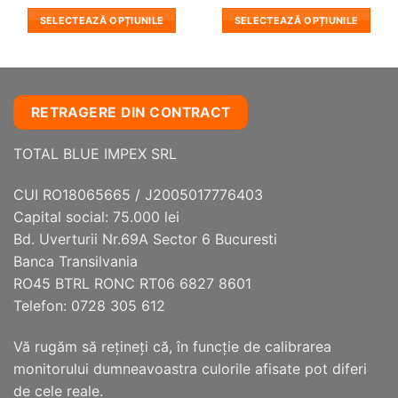
SELECTEAZĂ OPȚIUNILE
SELECTEAZĂ OPȚIUNILE
Acest
Acest
produs
produs
are
are
mai
mai
RETRAGERE DIN CONTRACT
multe
multe
variații.
variații.
TOTAL BLUE IMPEX SRL
Opțiunile
Opțiunile
pot
pot
fi
fi
CUI RO18065665 / J2005017776403
alese
alese
Capital social: 75.000 lei
în
în
Bd. Uverturii Nr.69A Sector 6 Bucuresti
pagina
pagina
Banca Transilvania
produsului.
produsului.
RO45 BTRL RONC RT06 6827 8601
Telefon: 0728 305 612
Vă rugăm să reţineţi că, în funcţie de calibrarea
monitorului dumneavoastra culorile afisate pot diferi
de cele reale.