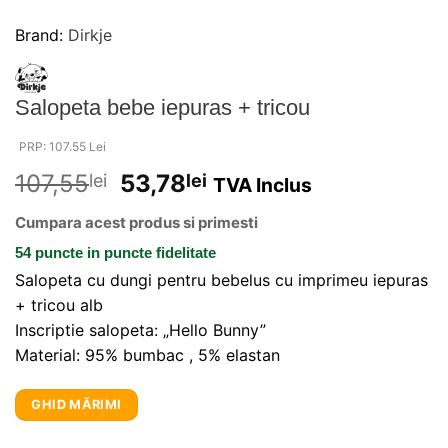
Brand:
Dirkje
Salopeta bebe iepuras + tricou
PRP: 107.55 Lei
107,55
53,78
lei
lei
TVA Inclus
Cumpara acest produs si primesti
54 puncte
in puncte fidelitate
Salopeta cu dungi pentru bebelus cu imprimeu iepuras
+ tricou alb
Inscriptie salopeta: „Hello Bunny”
Material: 95% bumbac , 5% elastan
GHID MĂRIMI