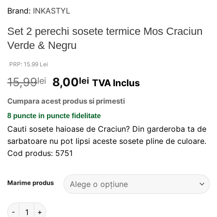
Brand:
INKASTYL
Set 2 perechi sosete termice Mos Craciun
Verde & Negru
PRP: 15.99 Lei
15,99
8,00
lei
lei
TVA Inclus
Cumpara acest produs si primesti
8 puncte
in puncte fidelitate
Cauti sosete haioase de Craciun? Din garderoba ta de
sarbatoare nu pot lipsi aceste sosete pline de culoare.
Cod produs: 5751
Alternative:
Marime produs
Cantitate Set 2 perechi sosete termice Mos Craciun Verde & 