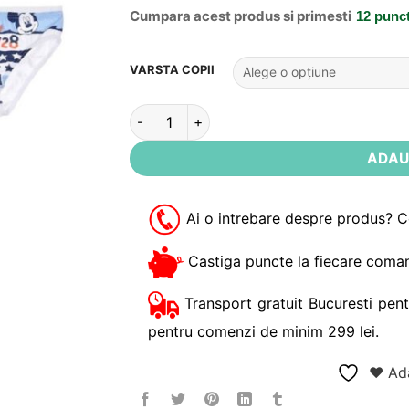
Cumpara acest produs si primesti
12 punc
Alternative:
VARSTA COPII
Cantitate Set 3 perechi chiloti baieti Mick
ADAU
Ai o intrebare despre produs? 
Castiga puncte la fiecare coman
Transport gratuit Bucuresti pent
pentru comenzi de minim 299 lei.
❤ Ada