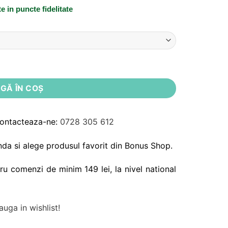
te
in puncte fidelitate
ey Mouse 1928 2-5 ani JA02
GĂ ÎN COȘ
Contacteaza-ne:
0728 305 612
da si alege produsul favorit din Bonus Shop.
ru comenzi de minim 149 lei, la nivel national
uga in wishlist!