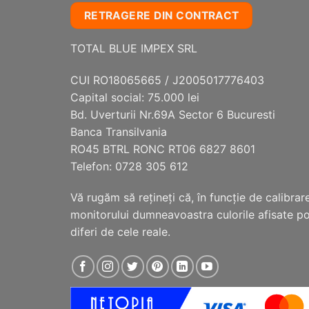
RETRAGERE DIN CONTRACT
TOTAL BLUE IMPEX SRL
CUI RO18065665 / J2005017776403
Capital social: 75.000 lei
Bd. Uverturii Nr.69A Sector 6 Bucuresti
Banca Transilvania
RO45 BTRL RONC RT06 6827 8601
Telefon: 0728 305 612
Vă rugăm să reţineţi că, în funcţie de calibrar
monitorului dumneavoastra culorile afisate p
diferi de cele reale.