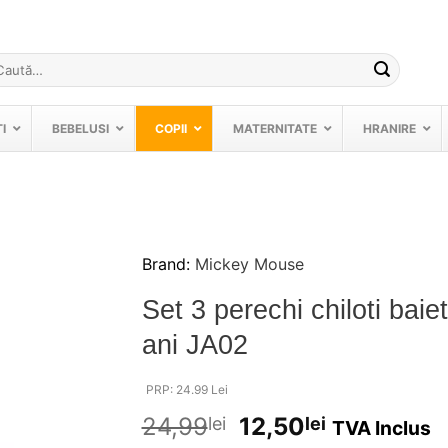
ută
pă:
I
BEBELUSI
COPII
MATERNITATE
HRANIRE
Brand:
Mickey Mouse
❤
Set 3 perechi chiloti bai
Adauga
in
ani JA02
wishlist!
PRP: 24.99 Lei
24,99
12,50
lei
lei
TVA Inclus