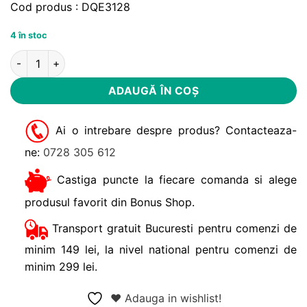
Cod produs : DQE3128
4 în stoc
Cantitate Set 3 perechi chiloti baieti We are Super Wings 6-8 
Alternative:
ADAUGĂ ÎN COȘ
Ai o intrebare despre produs? Contacteaza-
ne:
0728 305 612
Castiga puncte la fiecare comanda si alege
produsul favorit din Bonus Shop.
Transport gratuit Bucuresti pentru comenzi de
minim 149 lei, la nivel national pentru comenzi de
minim 299 lei.
❤ Adauga in wishlist!