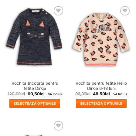
❤
❤
Adauga
Adauga
in
in
wishlist!
wishlist!
Rochita tricotata pentru
Rochita pentru fetite Hello
fetite Dirkje
Dirkje 6-18 luni
120,99
lei
60,50
lei
96,99
lei
48,50
lei
TVA Inclus
TVA Inclus
SELECTEAZĂ OPȚIUNILE
SELECTEAZĂ OPȚIUNILE
Acest
Acest
produs
produs
are
are
mai
mai
❤