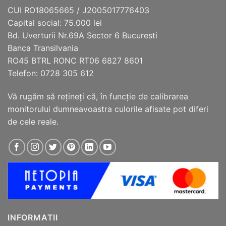
fi
CUI RO18065665 / J2005017776403
alese
Capital social: 75.000 lei
în
Bd. Uverturii Nr.69A Sector 6 Bucuresti
pagina
Banca Transilvania
produsului.
RO45 BTRL RONC RT06 6827 8601
Telefon: 0728 305 612
Vă rugăm să reţineţi că, în funcţie de calibrarea
monitorului dumneavoastra culorile afisate pot diferi
de cele reale.
INFORMATII