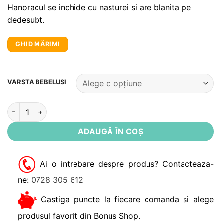
Hanoracul se inchide cu nasturei si are blanita pe
dedesubt.
GHID MĂRIMI
Alternative:
VARSTA BEBELUSI
Cantitate Set bebe: hanorac + bluza + pantaloni Hello Dirkje 6
ADAUGĂ ÎN COȘ
Ai o intrebare despre produs? Contacteaza-
ne:
0728 305 612
Castiga puncte la fiecare comanda si alege
produsul favorit din Bonus Shop.