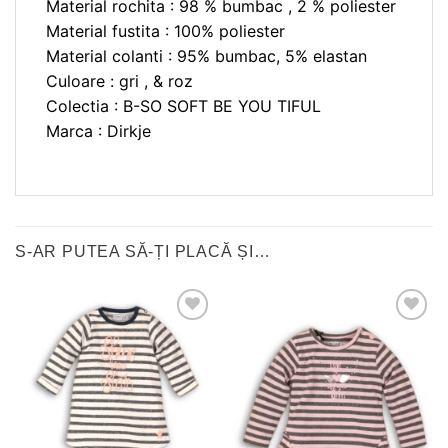
Material rochita : 98 % bumbac , 2 % poliester
Material fustita : 100% poliester
Material colanti : 95% bumbac, 5% elastan
Culoare : gri , & roz
Colectia : B-SO SOFT BE YOU TIFUL
Marca : Dirkje
S-AR PUTEA SĂ-ȚI PLACĂ ȘI…
❤
❤
Adauga
Adauga
in
in
wishlist!
wishlist!