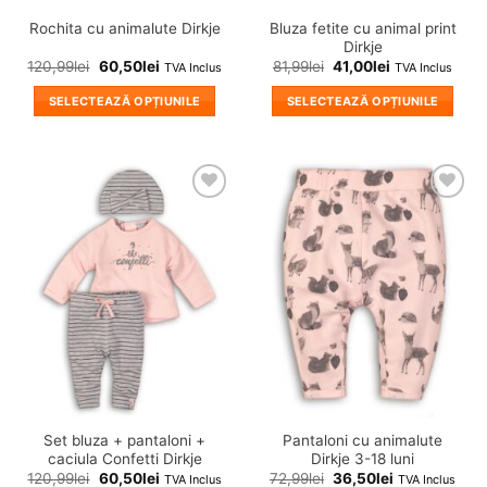
Bluza fetite cu animal print
Rochita cu animalute Dirkje
Dirkje
120,99
lei
60,50
lei
81,99
lei
41,00
lei
TVA Inclus
TVA Inclus
SELECTEAZĂ OPȚIUNILE
SELECTEAZĂ OPȚIUNILE
Acest
Acest
produs
produs
are
are
mai
mai
❤
❤
multe
multe
Adauga
Adauga
variații.
variații.
in
in
wishlist!
wishlist!
Opțiunile
Opțiunile
pot
pot
fi
fi
alese
alese
în
în
pagina
pagina
produsului.
produsului.
Set bluza + pantaloni +
Pantaloni cu animalute
caciula Confetti Dirkje
Dirkje 3-18 luni
120,99
lei
60,50
lei
72,99
lei
36,50
lei
TVA Inclus
TVA Inclus