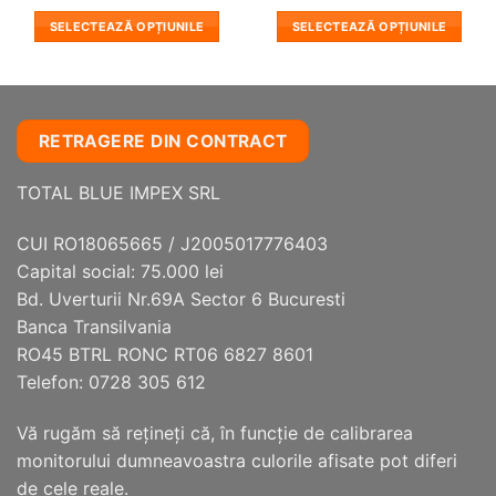
SELECTEAZĂ OPȚIUNILE
SELECTEAZĂ OPȚIUNILE
Acest
Acest
produs
produs
are
are
mai
mai
RETRAGERE DIN CONTRACT
multe
multe
variații.
variații.
TOTAL BLUE IMPEX SRL
Opțiunile
Opțiunile
pot
pot
fi
fi
CUI RO18065665 / J2005017776403
alese
alese
Capital social: 75.000 lei
în
în
Bd. Uverturii Nr.69A Sector 6 Bucuresti
pagina
pagina
Banca Transilvania
produsului.
produsului.
RO45 BTRL RONC RT06 6827 8601
Telefon: 0728 305 612
Vă rugăm să reţineţi că, în funcţie de calibrarea
monitorului dumneavoastra culorile afisate pot diferi
de cele reale.