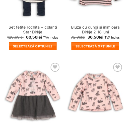
Set fetite rochita + colanti
Bluza cu dungi si inimioara
Star Dirkje
Dirkje 2-18 luni
120,99
lei
60,50
lei
72,99
lei
36,50
lei
TVA Inclus
TVA Inclus
SELECTEAZĂ OPȚIUNILE
SELECTEAZĂ OPȚIUNILE
Acest
Acest
produs
produs
are
are
mai
mai
❤
❤
multe
multe
Adauga
Adauga
variații.
variații.
in
in
wishlist!
wishlist!
Opțiunile
Opțiunile
pot
pot
fi
fi
alese
alese
în
în
pagina
pagina
produsului.
produsului.