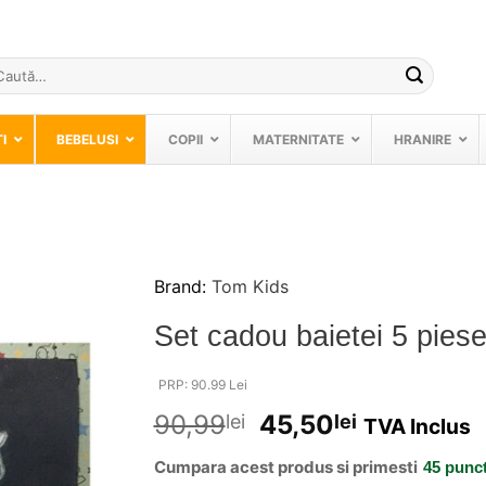
ută
pă:
I
BEBELUSI
COPII
MATERNITATE
HRANIRE
Brand:
Tom Kids
❤
Set cadou baietei 5 piese
Adauga
in
wishlist!
PRP: 90.99 Lei
90,99
45,50
lei
lei
TVA Inclus
Cumpara acest produs si primesti
45 punc