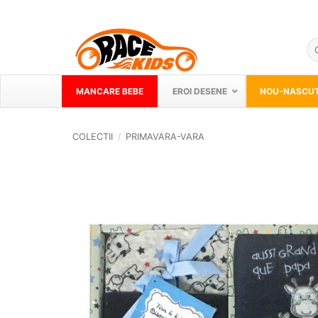
Skip
to
content
Ca
du
MANCARE BEBE
EROI DESENE
NOU-NASCUT
COLECTII
/
PRIMAVARA-VARA