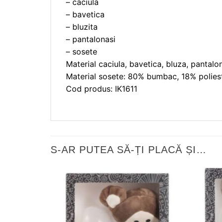
– caciula
– bavetica
– bluzita
– pantalonasi
– sosete
Material caciula, bavetica, bluza, pantal
Material sosete: 80% bumbac, 18% poliest
Cod produs: IK1611
S-AR PUTEA SĂ-ȚI PLACĂ ȘI…
❤
Adauga
in
wishlist!