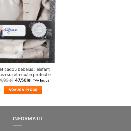
et cadou bebelusi: elefant
us+suzeta+cutie protectie
4,99
lei
47,50
lei
TVA Inclus
ADAUGĂ ÎN COȘ
INFORMATII