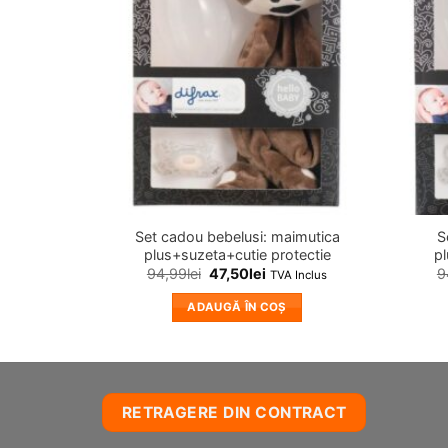
Set cadou bebelusi: maimutica
S
plus+suzeta+cutie protectie
pl
94,99
lei
47,50
lei
9
TVA Inclus
ADAUGĂ ÎN COȘ
RETRAGERE DIN CONTRACT