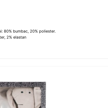
oni: 80% bumbac, 20% poliester.
er, 2% elastan
❤
Adauga
in
wishlist!