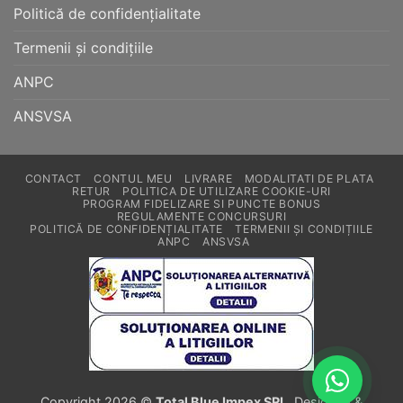
Politică de confidențialitate
Termenii și condițiile
ANPC
ANSVSA
CONTACT
CONTUL MEU
LIVRARE
MODALITATI DE PLATA
RETUR
POLITICA DE UTILIZARE COOKIE-URI
PROGRAM FIDELIZARE SI PUNCTE BONUS
REGULAMENTE CONCURSURI
POLITICĂ DE CONFIDENȚIALITATE
TERMENII ȘI CONDIȚIILE
ANPC
ANSVSA
Copyright 2026 ©
Total Blue Impex SRL
. Designed &