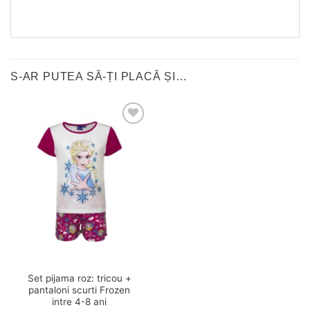
S-AR PUTEA SĂ-ȚI PLACĂ ȘI…
❤
Adauga
in
wishlist!
Set pijama roz: tricou +
pantaloni scurti Frozen
intre 4-8 ani