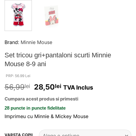
Brand:
Minnie Mouse
Set tricou gri+pantaloni scurti Minnie
Mouse 8-9 ani
PRP: 56.99 Lei
56,99
28,50
lei
lei
TVA Inclus
Cumpara acest produs si primesti
28 puncte
in puncte fidelitate
Imprimeu cu Minnie & Mickey Mouse
Alternative:
VARSTA COPII