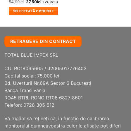
54,99
lei
27,50
lei
TVA Inclus
SELECTEAZĂ OPȚIUNILE
Acest
produs
are
mai
RETRAGERE DIN CONTRACT
multe
variații.
TOTAL BLUE IMPEX SRL
Opțiunile
pot
fi
CUI RO18065665 / J2005017776403
alese
Capital social: 75.000 lei
în
Bd. Uverturii Nr.69A Sector 6 Bucuresti
pagina
Banca Transilvania
produsului.
RO45 BTRL RONC RT06 6827 8601
Telefon: 0728 305 612
Vă rugăm să reţineţi că, în funcţie de calibrarea
monitorului dumneavoastra culorile afisate pot diferi