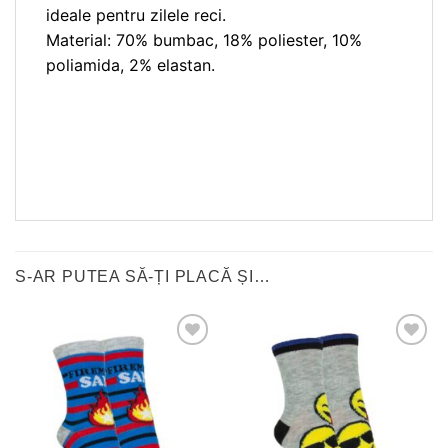
ideale pentru zilele reci.
Material: 70% bumbac, 18% poliester, 10%
poliamida, 2% elastan.
S-AR PUTEA SĂ-ȚI PLACĂ ȘI…
❤
❤
Adauga
Adauga
in
in
wishlist!
wishlist!