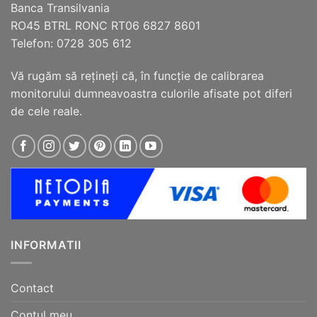
Banca Transilvania
produsului.
produsului.
RO45 BTRL RONC RT06 6827 8601
Telefon: 0728 305 612
Vă rugăm să reţineţi că, în funcţie de calibrarea
monitorului dumneavoastra culorile afisate pot diferi
de cele reale.
INFORMATII
Contact
Contul meu