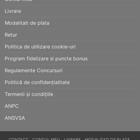
Livrare
Modalitati de plata
Retur
Politica de utilizare cookie-uri
Program fidelizare si puncte bonus
Regulamente Concursuri
Politică de confidențialitate
Termenii și condițiile
ANPC
ANSVSA
CONTACT
CONTUL MEU
LIVRARE
MODALITATI DE PLATA