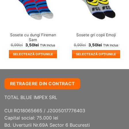
Sosete cu dungi Fireman
Sosete gri copii Emoji
Sam
6,99
lei
3,50
lei
6,99
lei
3,50
lei
TVA Inclus
TVA Inclus
SELECTEAZĂ OPȚIUNILE
SELECTEAZĂ OPȚIUNILE
Acest
Acest
produs
produs
are
are
mai
mai
RETRAGERE DIN CONTRACT
multe
multe
variații.
variații.
TOTAL BLUE IMPEX SRL
Opțiunile
Opțiunile
pot
pot
fi
fi
CUI RO18065665 / J2005017776403
alese
alese
Capital social: 75.000 lei
în
în
Bd. Uverturii Nr.69A Sector 6 Bucuresti
pagina
pagina