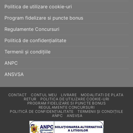
Politica de utilizare cookie-uri
Program fidelizare si puncte bonus
Regulamente Concursuri
Politică de confidențialitate
Termenii și condițiile
ANPC
ANSVSA
CONTACT
CONTUL MEU
LIVRARE
MODALITATI DE PLATA
RETUR
POLITICA DE UTILIZARE COOKIE-URI
PROGRAM FIDELIZARE SI PUNCTE BONUS
REGULAMENTE CONCURSURI
POLITICĂ DE CONFIDENȚIALITATE
TERMENII ȘI CONDIȚIILE
ANPC
ANSVSA