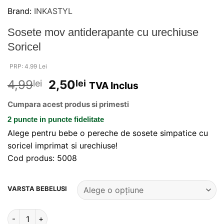
Brand:
INKASTYL
Sosete mov antiderapante cu urechiuse
Soricel
PRP: 4.99 Lei
4,99
2,50
lei
lei
TVA Inclus
Cumpara acest produs si primesti
2 puncte
in puncte fidelitate
Alege pentru bebe o pereche de sosete simpatice cu
soricel imprimat si urechiuse!
Cod produs: 5008
Alternative:
VARSTA BEBELUSI
Cantitate Sosete mov antiderapante cu urechiuse Soricel