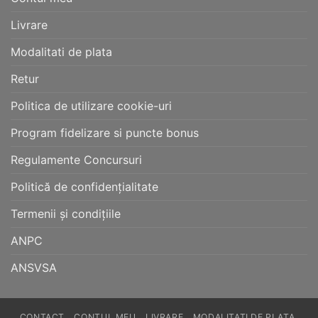
Livrare
Modalitati de plata
Retur
Politica de utilizare cookie-uri
Program fidelizare si puncte bonus
Regulamente Concursuri
Politică de confidențialitate
Termenii și condițiile
ANPC
ANSVSA
CONTACT
CONTUL MEU
LIVRARE
MODALITATI DE PLATA