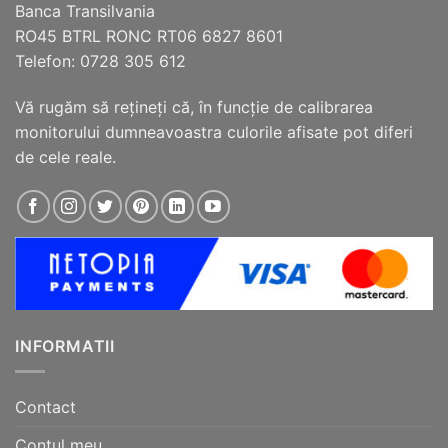
Banca Transilvania
produsului.
produsului.
RO45 BTRL RONC RT06 6827 8601
Telefon: 0728 305 612
Vă rugăm să reţineţi că, în funcţie de calibrarea
monitorului dumneavoastra culorile afisate pot diferi
de cele reale.
INFORMATII
Contact
Contul meu