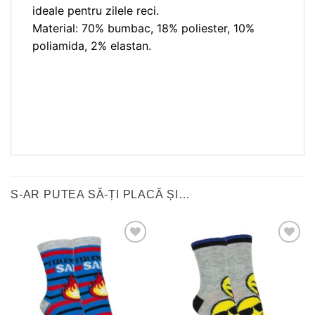
ideale pentru zilele reci.
Material: 70% bumbac, 18% poliester, 10%
poliamida, 2% elastan.
S-AR PUTEA SĂ-ȚI PLACĂ ȘI…
❤
❤
Adauga
Adauga
in
in
wishlist!
wishlist!