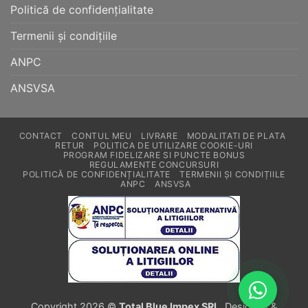
Politică de confidențialitate
Termenii și condițiile
ANPC
ANSVSA
CONTACT
CONTUL MEU
LIVRARE
MODALITATI DE PLATA
RETUR
POLITICA DE UTILIZARE COOKIE-URI
PROGRAM FIDELIZARE SI PUNCTE BONUS
REGULAMENTE CONCURSURI
POLITICĂ DE CONFIDENȚIALITATE
TERMENII ȘI CONDIȚIILE
ANPC
ANSVSA
Copyright 2026 ©
Total Blue Impex SRL
. Designed &