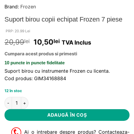
Brand:
Frozen
Suport birou copii echipat Frozen 7 piese
PRP: 20.99 Lei
20,99
10,50
lei
lei
TVA Inclus
Cumpara acest produs si primesti
10 puncte
in puncte fidelitate
Suport birou cu instrumente Frozen cu licenta.
Cod produs:
GIM34168884
12 în stoc
Cantitate Suport birou copii echipat Frozen 7 piese
Alternative:
ADAUGĂ ÎN COȘ
Ai o intrebare despre produs? Contacteaza-