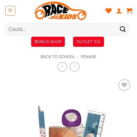
Skip
to
content
Caută
după:
BONUS SHOP
OUTLET %%
BACK TO SCHOOL
/
PENARE
❤
Adauga
in
wishlist!