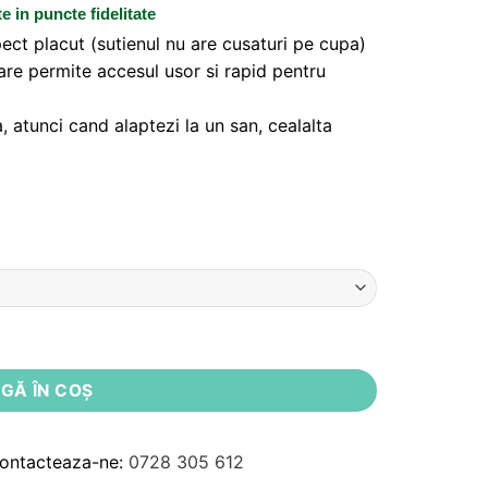
te
in puncte fidelitate
ct placut (sutienul nu are cusaturi pe cupa)
are permite accesul usor si rapid pentru
, atunci cand alaptezi la un san, cealalta
ppies Cupe B-D
GĂ ÎN COȘ
Contacteaza-ne:
0728 305 612