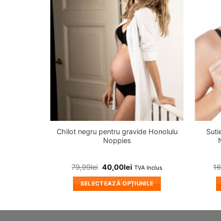
in
wishlist!
Chilot negru pentru gravide Honolulu
Suti
Noppies
79,99
lei
40,00
lei
1
TVA Inclus
SELECTEAZĂ OPȚIUNILE
Acest
produs
are