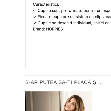
Caracteristici:
✓
Cupele sunt preformate pentru un aspec
✓
Fiecare cupa are un sistem cu clips, ca
✓
Cupele se deschid individual, astfel ca,
Brand: NOPPIES
S-AR PUTEA SĂ-ȚI PLACĂ ȘI…
❤
Adauga