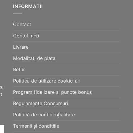
mai
mai
INFORMATII
multe
multe
variații.
variații.
Contact
Opțiunile
Opțiunile
pot
pot
Contul meu
fi
fi
alese
alese
Livrare
în
în
Modalitati de plata
pagina
pagina
produsului.
produsului.
Retur
Politica de utilizare cookie-uri
ea
Program fidelizare si puncte bonus
ot
Regulamente Concursuri
Politică de confidențialitate
Termenii și condițiile