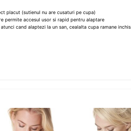
t placut (sutienul nu are cusaturi pe cupa)
re permite accesul usor si rapid pentru alaptare
 atunci cand alaptezi la un san, cealalta cupa ramane inchi
❤
Adauga