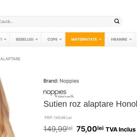
ută
pă:
I
BEBELUSI
COPII
MATERNITATE
HRANIRE
 ALAPTARE
Brand:
Noppies
❤
Adauga
in
Sutien roz alaptare Hon
wishlist!
PRP: 149.99 Lei
149,99
75,00
lei
lei
TVA Inclus