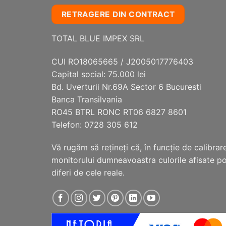
mai
RETRAGERE DIN CONTRACT
multe
variații.
TOTAL BLUE IMPEX SRL
Opțiunile
pot
CUI RO18065665 / J2005017776403
fi
Capital social: 75.000 lei
alese
Bd. Uverturii Nr.69A Sector 6 Bucuresti
în
Banca Transilvania
pagina
RO45 BTRL RONC RT06 6827 8601
produsului.
Telefon: 0728 305 612
Vă rugăm să reţineţi că, în funcţie de calibrar
monitorului dumneavoastra culorile afisate p
diferi de cele reale.