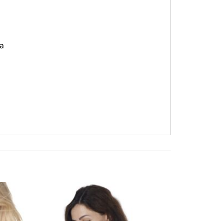
sa
❤
❤
Adauga
Adauga