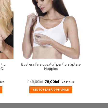
in
in
wishlist!
wishlist!
ntru
Bustiera fara cusaturi pentru alaptare
-D
Noppies
149,99
lei
75,00
lei
clus
TVA Inclus
SELECTEAZĂ OPȚIUNILE
Acest
produs
are