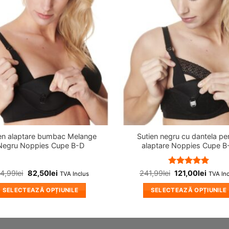
in
wishlist!
en alaptare bumbac Melange
Sutien negru cu dantela pe
Negru Noppies Cupe B-D
alaptare Noppies Cupe B
Evaluat la
64,99
lei
82,50
lei
241,99
lei
121,00
lei
TVA Inclus
TVA In
5
din 5
SELECTEAZĂ OPȚIUNILE
SELECTEAZĂ OPȚIUNILE
Acest
Acest
produs
produs
are
are