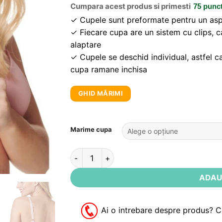
Cumpara acest produs si primesti
75 punc
✓
Cupele sunt preformate pentru un aspe
✓
Fiecare cupa are un sistem cu clips, c
alaptare
✓
Cupele se deschid individual, astfel ca
cupa ramane inchisa
GHID MĂRIMI
Alternative:
Marime cupa
Cantitate Sutien roz alaptare Honolulu No
ADAU
Ai o intrebare despre produs? 