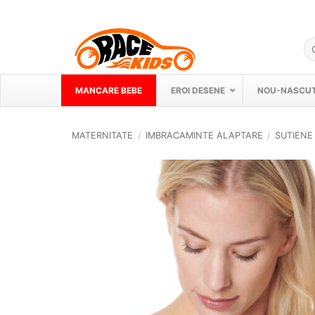
Skip
to
content
Ca
du
MANCARE BEBE
EROI DESENE
NOU-NASCUT
MATERNITATE
/
IMBRACAMINTE ALAPTARE
/
SUTIENE