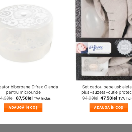
❤
Adauga
in
wishlist!
lizator biberoane Difrax Olanda
Set cadou bebelusi: elefa
pentru microunde
plus+suzeta+cutie protec
74,99
lei
87,50
lei
94,99
lei
47,50
lei
TVA Inclus
TVA Incl
ADAUGĂ ÎN COȘ
ADAUGĂ ÎN COȘ