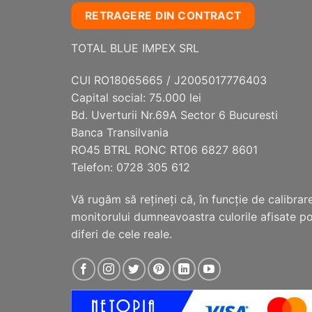
RETRAGERE DIN CONTRACT
TOTAL BLUE IMPEX SRL
CUI RO18065665 / J2005017776403
Capital social: 75.000 lei
Bd. Uverturii Nr.69A Sector 6 Bucuresti
Banca Transilvania
RO45 BTRL RONC RT06 6827 8601
Telefon: 0728 305 612
Vă rugăm să reţineţi că, în funcţie de calibrar
monitorului dumneavoastra culorile afisate p
diferi de cele reale.