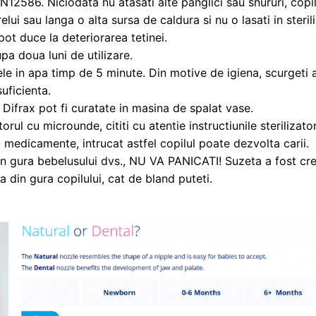
N12586. Niciodata nu atasati alte panglici sau snururi, copil
lui sau langa o alta sursa de caldura si nu o lasati in sterili
ot duce la deteriorarea tetinei.
pa doua luni de utilizare.
tele in apa timp de 5 minute. Din motive de igiena, scurgeti
suficienta.
 Difrax pot fi curatate in masina de spalat vase.
orul cu microunde, cititi cu atentie instructiunile sterilizator
 medicamente, intrucat astfel copilul poate dezvolta carii.
n gura bebelusului dvs., NU VA PANICATI! Suzeta a fost crea
ta din gura copilului, cat de bland puteti.