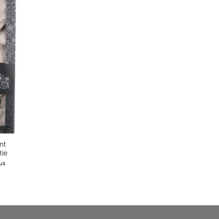
❤
Adauga
in
wishlist!
nt
tie
us