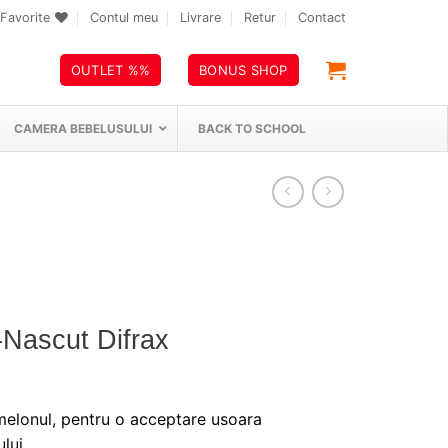
Favorite
Contul meu
Livrare
Retur
Contact
OUTLET %%
BONUS SHOP
CAMERA BEBELUSULUI
BACK TO SCHOOL
-Nascut Difrax
melonul, pentru o acceptare usoara
ului