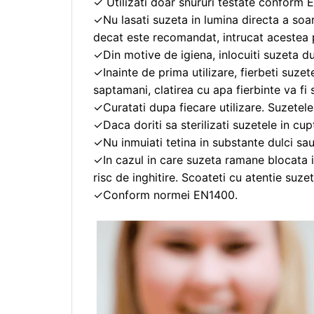
✓ Utilizati doar snururi testate conform E
✓Nu lasati suzeta in lumina directa a soare
decat este recomandat, intrucat acestea p
✓Din motive de igiena, inlocuiti suzeta du
✓Inainte de prima utilizare, fierbeti suze
saptamani, clatirea cu apa fierbinte va fi 
✓Curatati dupa fiecare utilizare. Suzetele
✓Daca doriti sa sterilizati suzetele in cupt
✓Nu inmuiati tetina in substante dulci sau
✓In cazul in care suzeta ramane blocata i
risc de inghitire. Scoateti cu atentie suze
✓Conform normei EN1400.