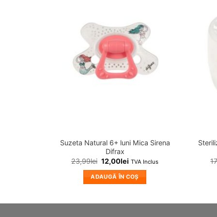
❤
Adauga
in
wishlist!
Suzeta Natural 6+ luni Mica Sirena
Steri
Difrax
23,99
lei
12,00
lei
1
TVA Inclus
ADAUGĂ ÎN COȘ