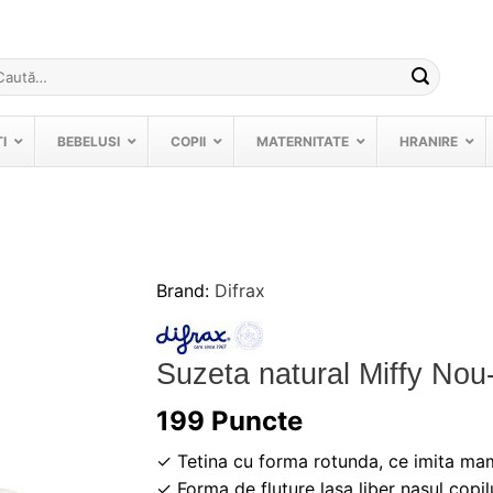
ută
pă:
I
BEBELUSI
COPII
MATERNITATE
HRANIRE
Brand:
Difrax
❤
Adauga
in
Suzeta natural Miffy Nou
wishlist!
199
Puncte
✓ Tetina cu forma rotunda, ce imita ma
✓ Forma de fluture lasa liber nasul copil