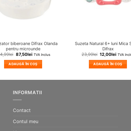
lizator biberoane Difrax Olanda
Suzeta Natural 6+ luni Mica 
pentru microunde
Difrax
74,99
lei
87,50
lei
23,99
lei
12,00
lei
TVA Inclus
TVA Incl
ADAUGĂ ÎN COȘ
ADAUGĂ ÎN COȘ
INFORMATII
Contact
Contul meu