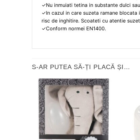
✓Nu inmuiati tetina in substante dulci sau
✓In cazul in care suzeta ramane blocata i
risc de inghitire. Scoateti cu atentie suze
✓Conform normei EN1400.
S-AR PUTEA SĂ-ȚI PLACĂ ȘI…
❤
Adauga
in
wishlist!