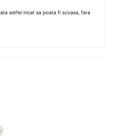
ta astfel incat sa poata fi scoasa, fara
❤
Adauga
in
wishlist!