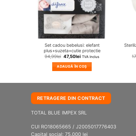
Set cadou bebelusi: elefant
Steri
plus+suzeta+cutie protectie
94,99
lei
47,50
lei
1
TVA Inclus
ADAUGĂ ÎN COȘ
RETRAGERE DIN CONTRACT
TOTAL BLUE IMPEX SRL
CUI RO18065665 / J2005017776403
Capital social: 75.000 lei