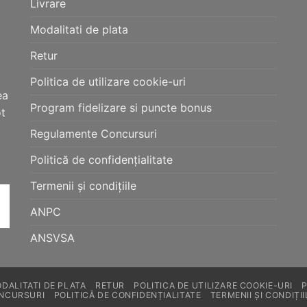
Livrare
Modalitati de plata
Retur
Politica de utilizare cookie-uri
ea
Program fidelizare si puncte bonus
ot
Regulamente Concursuri
Politică de confidențialitate
Termenii și condițiile
ANPC
ANSVSA
DALITATI DE PLATA
RETUR
POLITICA DE UTILIZARE COOKIE-URI
NCURSURI
POLITICĂ DE CONFIDENȚIALITATE
TERMENII ȘI CONDIȚII