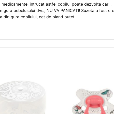
 medicamente, intrucat astfel copilul poate dezvolta carii.
n gura bebelusului dvs., NU VA PANICATI! Suzeta a fost crea
ta din gura copilului, cat de bland puteti.
❤
Adauga
in
wishlist!