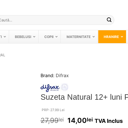
ută
pă:
I
BEBELUSI
COPII
MATERNITATE
HRANIRE
RAL
Brand:
Difrax
❤
Adauga
in
Suzeta Natural 12+ luni 
wishlist!
PRP: 27.99 Lei
27,99
14,00
lei
lei
TVA Inclus