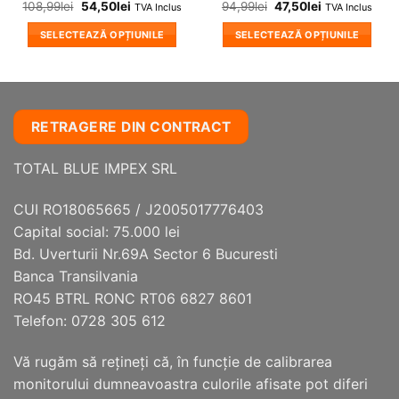
108,99
lei
54,50
lei
94,99
lei
47,50
lei
TVA Inclus
TVA Inclus
SELECTEAZĂ OPȚIUNILE
SELECTEAZĂ OPȚIUNILE
Acest
Acest
produs
produs
are
are
mai
mai
RETRAGERE DIN CONTRACT
multe
multe
variații.
variații.
TOTAL BLUE IMPEX SRL
Opțiunile
Opțiunile
pot
pot
fi
fi
CUI RO18065665 / J2005017776403
alese
alese
Capital social: 75.000 lei
în
în
Bd. Uverturii Nr.69A Sector 6 Bucuresti
pagina
pagina
Banca Transilvania
produsului.
produsului.
RO45 BTRL RONC RT06 6827 8601
Telefon: 0728 305 612
Vă rugăm să reţineţi că, în funcţie de calibrarea
monitorului dumneavoastra culorile afisate pot diferi