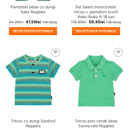
Pantaloni bebe cu dungi
Set baieti motociclete:
Saks Noppies
tricou + pantaloni scurti
Koko-Noko 6-18 luni
94,99
lei
47,50
lei
118,89
lei
59,45
lei
TVA Inclus
TVA Inclus
SELECTEAZĂ OPȚIUNILE
SELECTEAZĂ OPȚIUNILE
Acest
Acest
produs
produs
are
are
mai
mai
❤
❤
multe
multe
Adauga
Adauga
variații.
variații.
in
in
wishlist!
wishlist!
Opțiunile
Opțiunile
pot
pot
fi
fi
alese
alese
în
în
pagina
pagina
produsului.
produsului.
Tricou cu dungi Sanford
Tricou polo verde bebe
Noppies
Sunnyvale Noppies