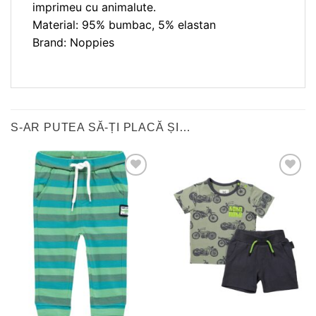
imprimeu cu animalute.
Material: 95% bumbac, 5% elastan
Brand: Noppies
S-AR PUTEA SĂ-ȚI PLACĂ ȘI…
❤
❤
Adauga
Adauga
in
in
wishlist!
wishlist!